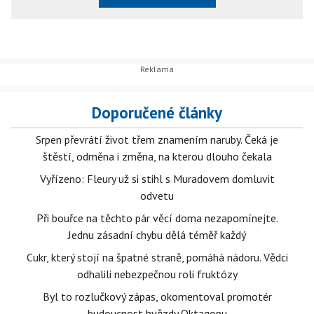
Doporučené články
Srpen převrátí život třem znamením naruby. Čeká je
štěstí, odměna i změna, na kterou dlouho čekala
Vyřízeno: Fleury už si stihl s Muradovem domluvit
odvetu
Při bouřce na těchto pár věcí doma nezapomínejte.
Jednu zásadní chybu dělá téměř každý
Cukr, který stojí na špatné straně, pomáhá nádoru. Vědci
odhalili nebezpečnou roli fruktózy
Byl to rozlučkový zápas, okomentoval promotér
budoucnost hvězdy Oktagonu