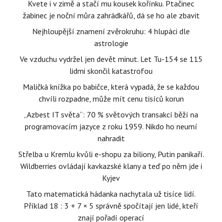
Kvete i v zimě a stačí mu kousek kořínku. Ptačinec
žabinec je noční můra zahrádkářů, dá se ho ale zbavit
Nejhloupější znamení zvěrokruhu: 4 hlupáci dle
astrologie
Ve vzduchu vydržel jen devět minut. Let Tu-154 se 115
lidmi skončil katastrofou
Maličká knížka po babičce, která vypadá, že se každou
chvíli rozpadne, může mít cenu tisíců korun
„Azbest IT světa“: 70 % světových transakcí běží na
programovacím jazyce z roku 1959. Nikdo ho neumí
nahradit
Střelba u Kremlu kvůli e-shopu za biliony, Putin panikaří.
Wildberries ovládají kavkazské klany a teď po něm jde i
Kyjev
Tato matematická hádanka nachytala už tisíce lidí.
Příklad 18 : 3 + 7 × 5 správně spočítají jen lidé, kteří
znají pořadí operací