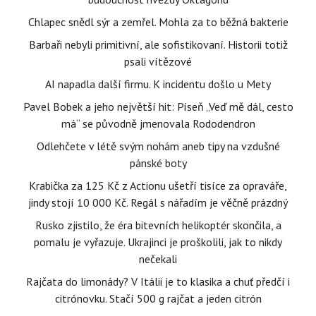
Chlapec snědl sýr a zemřel. Mohla za to běžná bakterie
Barbaři nebyli primitivní, ale sofistikovaní. Historii totiž
psali vítězové
AI napadla další firmu. K incidentu došlo u Mety
Pavel Bobek a jeho největší hit: Píseň „Veď mě dál, cesto
má“ se původně jmenovala Rododendron
Odlehčete v létě svým nohám aneb tipy na vzdušné
pánské boty
Krabička za 125 Kč z Actionu ušetří tisíce za opraváře,
jindy stojí 10 000 Kč. Regál s nářadím je věčně prázdný
Rusko zjistilo, že éra bitevních helikoptér skončila, a
pomalu je vyřazuje. Ukrajinci je proškolili, jak to nikdy
nečekali
Rajčata do limonády? V Itálii je to klasika a chuť předčí i
citrónovku. Stačí 500 g rajčat a jeden citrón