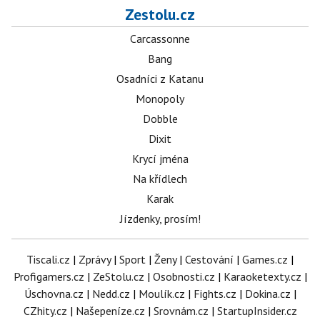
Zestolu.cz
Carcassonne
Bang
Osadníci z Katanu
Monopoly
Dobble
Dixit
Krycí jména
Na křídlech
Karak
Jízdenky, prosím!
Tiscali.cz
|
Zprávy
|
Sport
|
Ženy
|
Cestování
|
Games.cz
|
Profigamers.cz
|
ZeStolu.cz
|
Osobnosti.cz
|
Karaoketexty.cz
|
Úschovna.cz
|
Nedd.cz
|
Moulík.cz
|
Fights.cz
|
Dokina.cz
|
CZhity.cz
|
Našepeníze.cz
|
Srovnám.cz
|
StartupInsider.cz