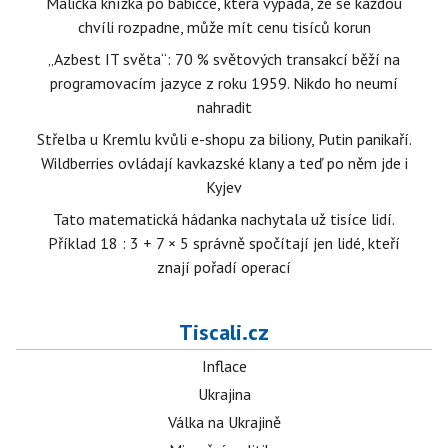
Maličká knížka po babičce, která vypadá, že se každou
chvíli rozpadne, může mít cenu tisíců korun
„Azbest IT světa“: 70 % světových transakcí běží na
programovacím jazyce z roku 1959. Nikdo ho neumí
nahradit
Střelba u Kremlu kvůli e-shopu za biliony, Putin panikaří.
Wildberries ovládají kavkazské klany a teď po něm jde i
Kyjev
Tato matematická hádanka nachytala už tisíce lidí.
Příklad 18 : 3 + 7 × 5 správně spočítají jen lidé, kteří
znají pořadí operací
Tiscali.cz
Inflace
Ukrajina
Válka na Ukrajině