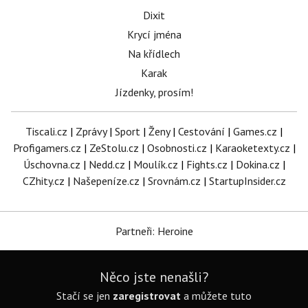
Dixit
Krycí jména
Na křídlech
Karak
Jízdenky, prosím!
Tiscali.cz
|
Zprávy
|
Sport
|
Ženy
|
Cestování
|
Games.cz
|
Profigamers.cz
|
ZeStolu.cz
|
Osobnosti.cz
|
Karaoketexty.cz
|
Úschovna.cz
|
Nedd.cz
|
Moulík.cz
|
Fights.cz
|
Dokina.cz
|
CZhity.cz
|
Našepeníze.cz
|
Srovnám.cz
|
StartupInsider.cz
Partneři: Heroine
Něco jste nenašli?
Stačí se jen
zaregistrovat
a můžete tuto