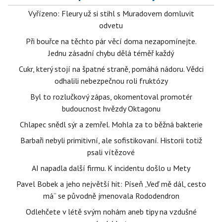
Vyřízeno: Fleury už si stihl s Muradovem domluvit
odvetu
Při bouřce na těchto pár věcí doma nezapomínejte.
Jednu zásadní chybu dělá téměř každý
Cukr, který stojí na špatné straně, pomáhá nádoru. Vědci
odhalili nebezpečnou roli fruktózy
Byl to rozlučkový zápas, okomentoval promotér
budoucnost hvězdy Oktagonu
Chlapec snědl sýr a zemřel. Mohla za to běžná bakterie
Barbaři nebyli primitivní, ale sofistikovaní. Historii totiž
psali vítězové
AI napadla další firmu. K incidentu došlo u Mety
Pavel Bobek a jeho největší hit: Píseň „Veď mě dál, cesto
má“ se původně jmenovala Rododendron
Odlehčete v létě svým nohám aneb tipy na vzdušné