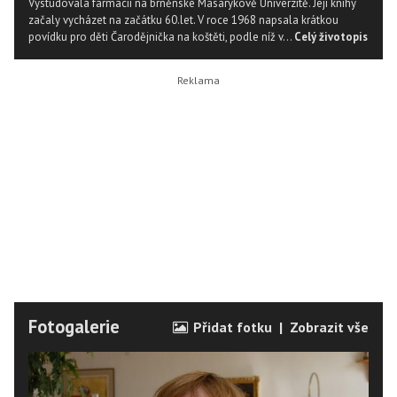
Vystudovala farmacii na brněnské Masarykově Univerzitě. Její knihy
začaly vycházet na začátku 60.let. V roce 1968 napsala krátkou
povídku pro děti Čarodějnička na koštěti, podle níž v...
Celý životopis
Fotogalerie
Přidat fotku
|
Zobrazit vše