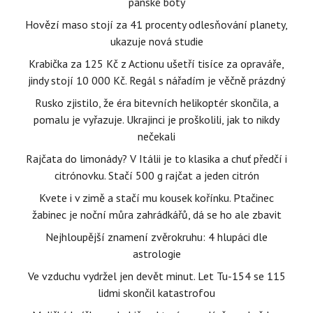
pánské boty
Hovězí maso stojí za 41 procenty odlesňování planety,
ukazuje nová studie
Krabička za 125 Kč z Actionu ušetří tisíce za opraváře,
jindy stojí 10 000 Kč. Regál s nářadím je věčně prázdný
Rusko zjistilo, že éra bitevních helikoptér skončila, a
pomalu je vyřazuje. Ukrajinci je proškolili, jak to nikdy
nečekali
Rajčata do limonády? V Itálii je to klasika a chuť předčí i
citrónovku. Stačí 500 g rajčat a jeden citrón
Kvete i v zimě a stačí mu kousek kořínku. Ptačinec
žabinec je noční můra zahrádkářů, dá se ho ale zbavit
Nejhloupější znamení zvěrokruhu: 4 hlupáci dle
astrologie
Ve vzduchu vydržel jen devět minut. Let Tu-154 se 115
lidmi skončil katastrofou