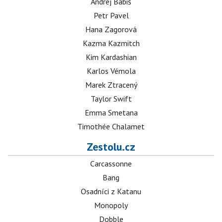
Andrej Babiš
Petr Pavel
Hana Zagorová
Kazma Kazmitch
Kim Kardashian
Karlos Vémola
Marek Ztracený
Taylor Swift
Emma Smetana
Timothée Chalamet
Zestolu.cz
Carcassonne
Bang
Osadníci z Katanu
Monopoly
Dobble