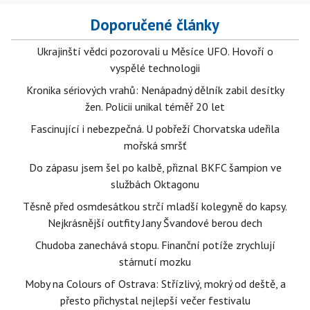
Doporučené články
Ukrajinští vědci pozorovali u Měsíce UFO. Hovoří o
vyspělé technologii
Kronika sériových vrahů: Nenápadný dělník zabil desítky
žen. Policii unikal téměř 20 let
Fascinující i nebezpečná. U pobřeží Chorvatska udeřila
mořská smršť
Do zápasu jsem šel po kalbě, přiznal BKFC šampion ve
službách Oktagonu
Těsně před osmdesátkou strčí mladší kolegyně do kapsy.
Nejkrásnější outfity Jany Švandové berou dech
Chudoba zanechává stopu. Finanční potíže zrychlují
stárnutí mozku
Moby na Colours of Ostrava: Střízlivý, mokrý od deště, a
přesto přichystal nejlepší večer festivalu