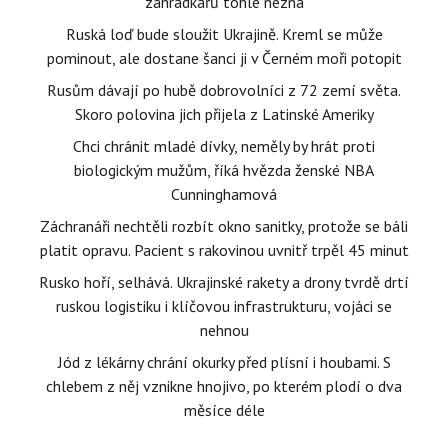
zahrádkářů tohle nezná
Ruská loď bude sloužit Ukrajině. Kreml se může
pominout, ale dostane šanci ji v Černém moři potopit
Rusům dávají po hubě dobrovolníci z 72 zemí světa.
Skoro polovina jich přijela z Latinské Ameriky
Chci chránit mladé dívky, neměly by hrát proti
biologickým mužům, říká hvězda ženské NBA
Cunninghamová
Záchranáři nechtěli rozbít okno sanitky, protože se báli
platit opravu. Pacient s rakovinou uvnitř trpěl 45 minut
Rusko hoří, selhává. Ukrajinské rakety a drony tvrdě drtí
ruskou logistiku i klíčovou infrastrukturu, vojáci se
nehnou
Jód z lékárny chrání okurky před plísní i houbami. S
chlebem z něj vznikne hnojivo, po kterém plodí o dva
měsíce déle