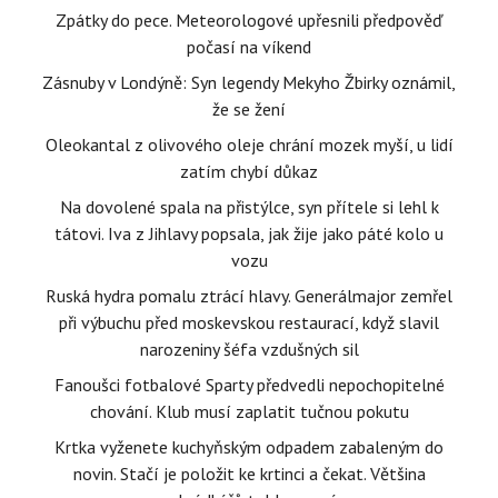
Zpátky do pece. Meteorologové upřesnili předpověď
počasí na víkend
Zásnuby v Londýně: Syn legendy Mekyho Žbirky oznámil,
že se žení
Oleokantal z olivového oleje chrání mozek myší, u lidí
zatím chybí důkaz
Na dovolené spala na přistýlce, syn přítele si lehl k
tátovi. Iva z Jihlavy popsala, jak žije jako páté kolo u
vozu
Ruská hydra pomalu ztrácí hlavy. Generálmajor zemřel
při výbuchu před moskevskou restaurací, když slavil
narozeniny šéfa vzdušných sil
Fanoušci fotbalové Sparty předvedli nepochopitelné
chování. Klub musí zaplatit tučnou pokutu
Krtka vyženete kuchyňským odpadem zabaleným do
novin. Stačí je položit ke krtinci a čekat. Většina