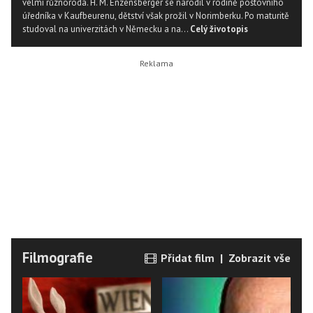
velmi různorodá. H. M. Enzensberger se narodil v rodině poštovního
úředníka v Kaufbeurenu, dětství však prožil v Norimberku. Po maturitě
studoval na univerzitách v Německu a na...
Celý životopis
Filmografie
Přidat film
|
Zobrazit vše