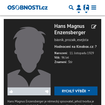
Hans Magnus
Enzensberger
básník, prozaik, esejista
Hodnocení na Kinobox.cz: ?
Narození:
11. listopadu 1929
Věk:
96 let
Znamení:
Štír
RYCHLÝ VÝBĚR
Hans Magnus Enzensberger je německý spisovatel, jehož tvorba je