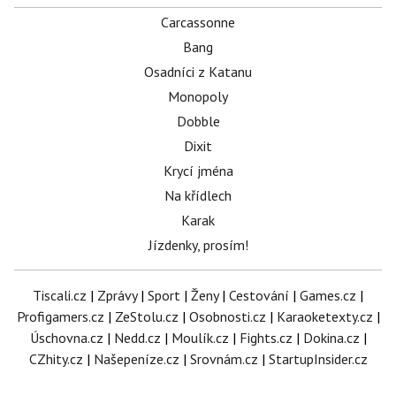
Carcassonne
Bang
Osadníci z Katanu
Monopoly
Dobble
Dixit
Krycí jména
Na křídlech
Karak
Jízdenky, prosím!
Tiscali.cz
|
Zprávy
|
Sport
|
Ženy
|
Cestování
|
Games.cz
|
Profigamers.cz
|
ZeStolu.cz
|
Osobnosti.cz
|
Karaoketexty.cz
|
Úschovna.cz
|
Nedd.cz
|
Moulík.cz
|
Fights.cz
|
Dokina.cz
|
CZhity.cz
|
Našepeníze.cz
|
Srovnám.cz
|
StartupInsider.cz