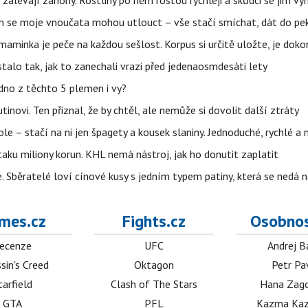
a zalévají záhony. Rostliny po něm rostou rychleji a škůdci se jim vy
 se moje vnoučata mohou utlouct – vše stačí smíchat, dát do pek
 maminka je peče na každou sešlost. Korpus si určitě uložte, je doko
stalo tak, jak to zanechali vrazi před jedenaosmdesáti lety
dno z těchto 5 plemen i vy?
inovi. Ten přiznal, že by chtěl, ale nemůže si dovolit další ztráty
le – stačí na ni jen špagety a kousek slaniny. Jednoduché, rychlé a 
taku miliony korun. KHL nemá nástroj, jak ho donutit zaplatit
e. Sběratelé loví cínové kusy s jedním typem patiny, která se nedá 
mes.cz
Fights.cz
Osobnos
ecenze
UFC
Andrej B
sin's Creed
Oktagon
Petr Pa
tarfield
Clash of The Stars
Hana Zag
GTA
PFL
Kazma Kaz