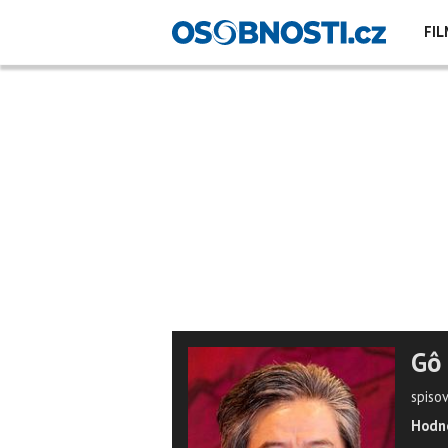
FIL
Gô
spiso
Hodno