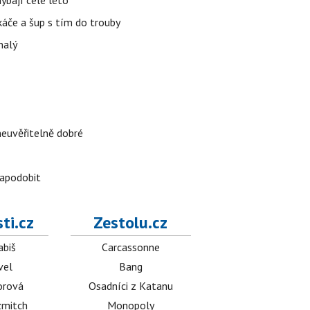
hýbají celé léto
áče a šup s tím do trouby
nalý
neuvěřitelně dobré
napodobit
ti.cz
Zestolu.cz
abiš
Carcassonne
vel
Bang
orová
Osadníci z Katanu
mitch
Monopoly