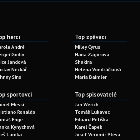
op herci
Top zpěváci
arole André
Miley Cyrus
ergei Godin
Hana Zagorová
lice Jandová
Shakira
áclav Neckář
Helena Vondráčková
ohnny Sins
Maria Baimler
op sportovci
Top spisovatelé
ionel Messi
Jan Werich
ristiano Ronaldo
Tomáš Lukavec
omáš Enge
Eduard Petiška
anka Kynychová
Karel Čapek
leš Lamka
Josef Veromír Pleva