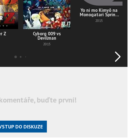
Yo ni mo Kimyô na
Monogatari Spring
2015
2015
r Z
Cyborg 009 vs
M
Devilman
2015
komentáře, buďte první!
VSTUP DO DISKUZE