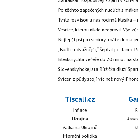
Zahrádkáři rozpouštějí Aspirin v konvi 
Po těchto zapečených nudlích s mákem
Tyhle řezy jsou u nás rodinná klasika –
Vesnice, kterou nikdo neopravil. Vše zů
Nejlepší psi pro seniory: máte doma je
„Buďte odvážnější,“ šeptal poslanec Put
Bleskurychlá večeře do 20 minut na sto
Slovenský hokejista Růžička dluží Spar
Svícen z půdy stojí víc než nový iPhon
Tiscali.cz
Ga
Inflace
R
Ukrajina
Assas
Válka na Ukrajině
S
Migrační politika