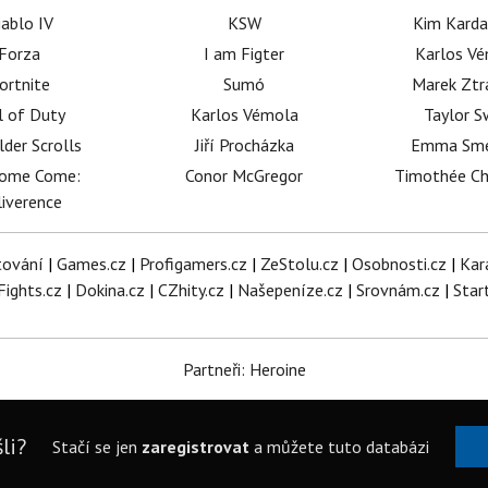
iablo IV
KSW
Kim Karda
Forza
I am Figter
Karlos V
ortnite
Sumó
Marek Ztr
l of Duty
Karlos Vémola
Taylor S
lder Scrolls
Jiří Procházka
Emma Sm
dome Come:
Conor McGregor
Timothée C
iverence
tování
|
Games.cz
|
Profigamers.cz
|
ZeStolu.cz
|
Osobnosti.cz
|
Kar
Fights.cz
|
Dokina.cz
|
CZhity.cz
|
Našepeníze.cz
|
Srovnám.cz
|
Star
Partneři: Heroine
li?
Stačí se jen
zaregistrovat
a můžete tuto databázi