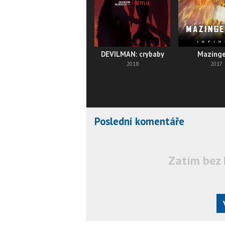
DEVILMAN: crybaby
Mazinge
2018
2017
Poslední komentáře
Zatím bez 