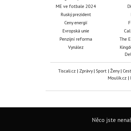
ME ve fotbale 2024
D
Ruský prezident
Ceny energií
F
Evropská unie
Cal
Penzijní reforma
The E
Vynález
King
Del
Tiscali.cz
|
Zprávy
|
Sport
|
Ženy
|
Ces
Moulík.cz
|
Něco jste nenaš