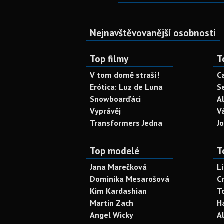
Nejnavštěvovanější osobnosti
Top filmy
T
V tom domě straší!
C
Erótica: Luz de Luna
S
Snowboarďáci
A
Vyprávěj
V
Transformers Jedna
J
Top modelé
T
Jana Marečková
L
Dominika Mesarošová
C
Kim Kardashian
T
Martin Zach
H
Angel Wicky
A