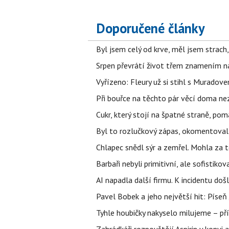
Doporučené články
Byl jsem celý od krve, měl jsem strach
Srpen převrátí život třem znamením na
Vyřízeno: Fleury už si stihl s Murado
Při bouřce na těchto pár věcí doma ne
Cukr, který stojí na špatné straně, pom
Byl to rozlučkový zápas, okomentova
Chlapec snědl sýr a zemřel. Mohla za t
Barbaři nebyli primitivní, ale sofistikov
AI napadla další firmu. K incidentu doš
Pavel Bobek a jeho největší hit: Pís
Tyhle houbičky nakyselo milujeme – pří