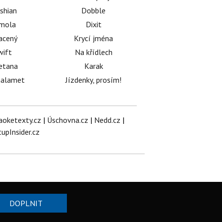
shian
Dobble
émola
Dixit
acený
Krycí jména
wift
Na křídlech
etana
Karak
halamet
Jízdenky, prosím!
aoketexty.cz
|
Úschovna.cz
|
Nedd.cz
|
tupInsider.cz
DOPLNIT