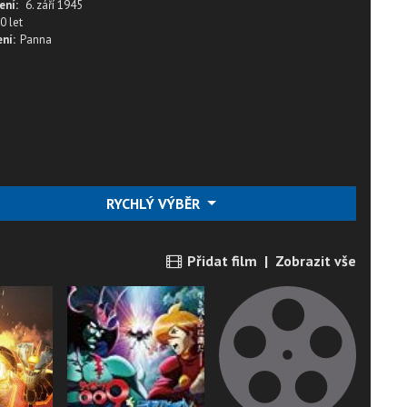
ení:
6. září 1945
0 let
ní:
Panna
RYCHLÝ VÝBĚR
Přidat film
|
Zobrazit vše