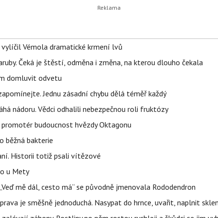
, vylíčil Vémola dramatické krmení lvů
ruby. Čeká je štěstí, odměna i změna, na kterou dlouho čekala
vem domluvit odvetu
zapomínejte. Jednu zásadní chybu dělá téměř každý
áhá nádoru. Vědci odhalili nebezpečnou roli fruktózy
l promotér budoucnost hvězdy Oktagonu
o běžná bakterie
aní. Historii totiž psali vítězové
lo u Mety
eň „Veď mě dál, cesto má“ se původně jmenovala Rododendron
prava je směšně jednoduchá. Nasypat do hrnce, uvařit, naplnit skle