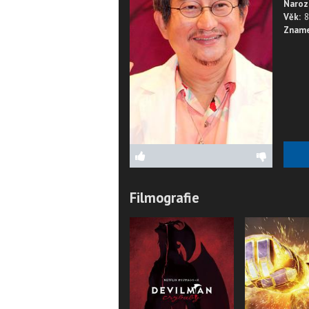
Naroz
Věk:
8
Zname
Filmografie