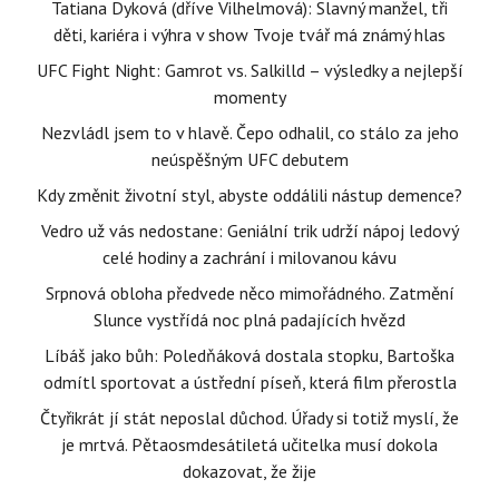
Tatiana Dyková (dříve Vilhelmová): Slavný manžel, tři
děti, kariéra i výhra v show Tvoje tvář má známý hlas
UFC Fight Night: Gamrot vs. Salkilld – výsledky a nejlepší
momenty
Nezvládl jsem to v hlavě. Čepo odhalil, co stálo za jeho
neúspěšným UFC debutem
Kdy změnit životní styl, abyste oddálili nástup demence?
Vedro už vás nedostane: Geniální trik udrží nápoj ledový
celé hodiny a zachrání i milovanou kávu
Srpnová obloha předvede něco mimořádného. Zatmění
Slunce vystřídá noc plná padajících hvězd
Líbáš jako bůh: Poledňáková dostala stopku, Bartoška
odmítl sportovat a ústřední píseň, která film přerostla
Čtyřikrát jí stát neposlal důchod. Úřady si totiž myslí, že
je mrtvá. Pětaosmdesátiletá učitelka musí dokola
dokazovat, že žije