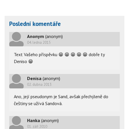
Poslední komentáře
Anonym
(anonym)
04. ledna 2015
Text Vašeho příspěvku
😁
😁
😁
😁
😁
dobře ty
Deniso
😁
Denisa
(anonym)
02. dubna 2013
Ano, její pseudonym je Sand, avšak přechýleně do
češtiny se užívá Sandová.
Hanka
(anonym)
01. září 2010