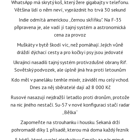
WhatsApp má skrytý koš, který žere gigabajty v telefonu.
Většina lidí o něm neví, vyprázdnit ho trvá 30 sekund
Indie odmítá americkou „černou skříňku". Na F-35
připravena je, ale vadí jí tajný systém a astronomická
cena za provoz
Muškáty v bytě škodí víc, než pomáhají. Jejich vůně
dráždí dýchací cesty a pro kočky i psy jsou jedovaté
Ukrajinci nasadili tajný systém protivzdušné obrany Rif.
Sovětský podvozek, ale úplně jiná hra proti letounům
Kdo měl v paneláku tenhle mixér, záviděl mu celý vchod.
Dnes za něj sběratelé dají až 8 000 Kč
Rusové nasazují nejdražší letadlo proti dronům, protože
na nic jiného nestačí. Su-57 v nové konfiguraci stačí radar
„Bělka“
Zapomeňte na strouhanku i housku. Sekaná drží
pohromadě díky 1 přísadě, kterou má doma každý řezník
5 kódů, které uvolní gigabajty v Gmailu za pár minut.