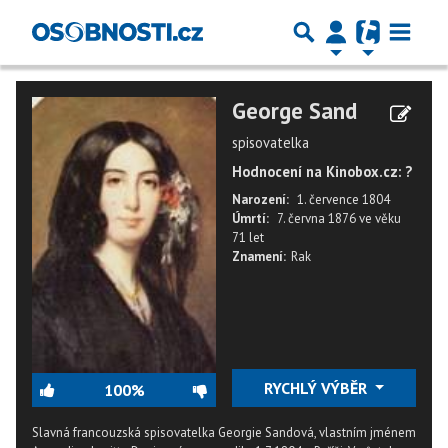
George Sand
spisovatelka
Hodnocení na Kinobox.cz: ?
Narození:
1. července 1804
Úmrtí:
7. června 1876
ve věku
71 let
Znamení:
Rak
RYCHLÝ VÝBĚR
100%
Slavná francouzská spisovatelka Georgie Sandová, vlastním jménem