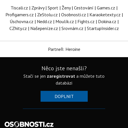
Tiscali.cz
|
Zprávy
|
Sport
|
Ženy
|
Cestování
|
Games.cz
|
Profigamers.cz
|
ZeStolu.cz
|
Osobnosti.cz
|
Karaoketexty.cz
|
Úschovna.cz
|
Nedd.cz
|
Moulík.cz
|
Fights.cz
|
Dokina.cz
|
CZhity.cz
|
Našepeníze.cz
|
Srovnám.cz
|
StartupInsider.cz
Partneři: Heroine
Něco jste nenašli?
Stačí se jen
zaregistrovat
a můžete tuto
databázi
DOPLNIT