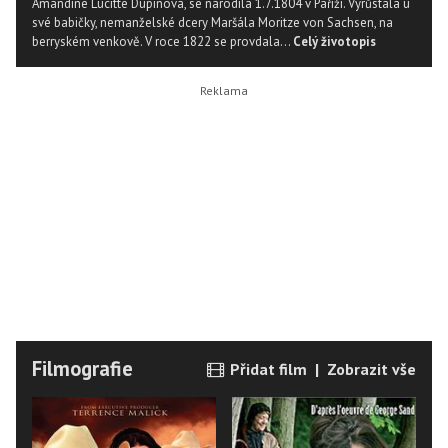
Amandine Lucitte Dupinová, se narodila 1.7.1804 v Paříži. Vyrůstala u
své babičky, nemanželské dcery Maršála Moritze von Sachsen, na
berryském venkově. V roce 1822 se provdala...
Celý životopis
Filmografie
Přidat film
|
Zobrazit vše