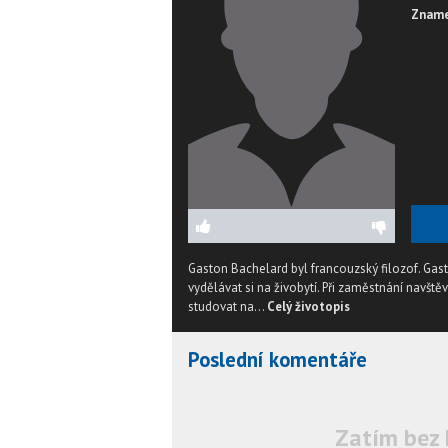
Zname
Gaston Bachelard byl francouzský filozof. Gasto
vydělávat si na živobytí. Při zaměstnání navště
studovat na...
Celý životopis
Poslední komentáře
Zatím bez 