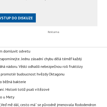
VSTUP DO DISKUZE
vem domluvit odvetu
zapomínejte. Jednu zásadní chybu dělá téměř každý
áhá nádoru. Vědci odhalili nebezpečnou roli fruktózy
l promotér budoucnost hvězdy Oktagonu
o běžná bakterie
aní. Historii totiž psali vítězové
lo u Mety
eň „Veď mě dál, cesto má“ se původně jmenovala Rododendron