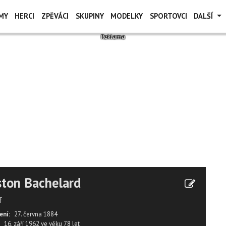
MY
HERCI
ZPĚVÁCI
SKUPINY
MODELKY
SPORTOVCI
DALŠÍ
ton Bachelard
f
ení:
27. června 1884
16. září 1962
ve věku
78 let