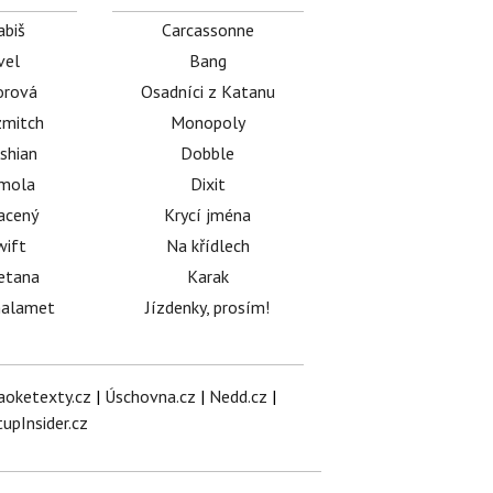
abiš
Carcassonne
vel
Bang
orová
Osadníci z Katanu
mitch
Monopoly
shian
Dobble
émola
Dixit
acený
Krycí jména
wift
Na křídlech
etana
Karak
halamet
Jízdenky, prosím!
aoketexty.cz
|
Úschovna.cz
|
Nedd.cz
|
tupInsider.cz