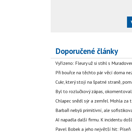
Doporučené články
Vyřízeno: Fleury už si stihl s Murado
Při bouřce na těchto pár věcí doma ne
Cukr, který stojí na špatné straně, pom
Byl to rozlučkový zápas, okomentova
Chlapec snědl sýr a zemřel. Mohla za t
Barbaři nebyli primitivní, ale sofistikov
AI napadla další firmu. K incidentu doš
Pavel Bobek a jeho největší hit: Pís