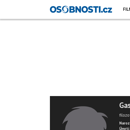
FIL
Gas
filozo
Naroz
Úmrtí: