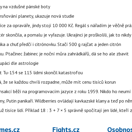
y na vzdušné pánské boty
sňování planety, ukazuje nová studie
íce za opraváře, jindy stojí 10 000 Kč. Regál s nářadím je věčně pr
ér skončila, a pomalu je vyřazuje. Ukrajinci je proškolili, jak to nikdy
ika a chuť předčí i citrónovku. Stačí 500 g rajčat a jeden citrón
ku. Ptačinec žabinec je noční můra zahrádkářů, dá se ho ale zbavit
upáci dle astrologie
et Tu-154 se 115 lidmi skončil katastrofou
á, že se každou chvíli rozpadne, může mít cenu tisíců korun
nsakcí běží na programovacím jazyce z roku 1959. Nikdo ho neumí 
ny, Putin panikaří. Wildberries ovládají kavkazské klany a teď po něm
isíce lidí. Příklad 18 : 3 + 7 × 5 správně spočítají jen lidé, kteří 
mes.cz
Fights.cz
Osobnos