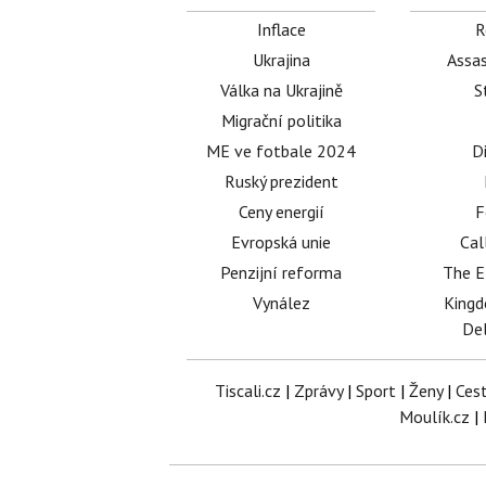
Inflace
R
Ukrajina
Assas
Válka na Ukrajině
S
Migrační politika
ME ve fotbale 2024
D
Ruský prezident
Ceny energií
F
Evropská unie
Cal
Penzijní reforma
The E
Vynález
King
Del
Tiscali.cz
|
Zprávy
|
Sport
|
Ženy
|
Ces
Moulík.cz
|