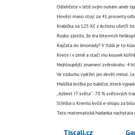
Odlehčete v létě svým nohám aneb tip
Hovězí maso stojí za 41 procenty odle
Krabička za 125 Kč z Actionu ušetří tis
Rusko zjistilo, že éra bitevních helikopt
Rajčata do limonády? V Itálii je to klas
Kvete i v zimě a stačí mu kousek kořín
Nejhloupější znamení zvěrokruhu: 4 hl
Ve vzduchu vydržel jen devět minut. L
Maličká knížka po babičce, která vypad
„Azbest IT světa“: 70 % světových tra
Střelba u Kremlu kvůli e-shopu za bilio
Tato matematická hádanka nachytala už t
Tiscali.cz
Ga