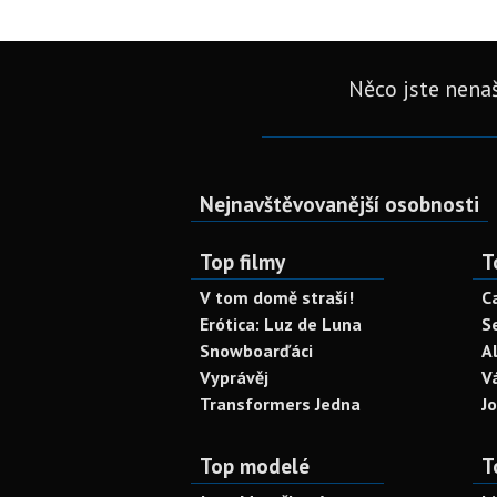
Něco jste nenaš
Nejnavštěvovanější osobnosti
Top filmy
T
V tom domě straší!
C
Erótica: Luz de Luna
S
Snowboarďáci
A
Vyprávěj
V
Transformers Jedna
J
Top modelé
T