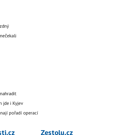
ázdný
 nečekali
nahradit
 jde i Kyjev
znají pořadí operací
ti.cz
Zestolu.cz