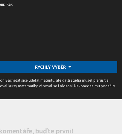
ní:
Rak
RYCHLÝ VÝBĚR
n Bachelat sice udělal maturitu, ale další studia musel přerušit a
voval kurzy matematiky, věnoval se i filozofii. Nakonec se mu podařilo
komentáře, buďte první!