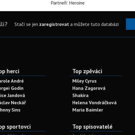
Partneři: Heroine
li?
Stačí se jen
zaregistrovat
a můžete tuto databázi
op herci
Top zpěváci
arole André
Miley Cyrus
ergei Godin
Hana Zagorová
lice Jandová
Shakira
áclav Neckář
Helena Vondráčková
ohnny Sins
Maria Baimler
op sportovci
Top spisovatelé