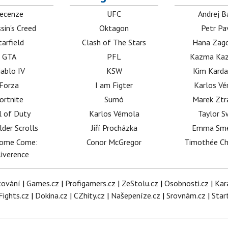
ecenze
UFC
Andrej B
sin's Creed
Oktagon
Petr Pa
tarfield
Clash of The Stars
Hana Zag
GTA
PFL
Kazma Kaz
iablo IV
KSW
Kim Karda
Forza
I am Figter
Karlos V
ortnite
Sumó
Marek Ztr
l of Duty
Karlos Vémola
Taylor S
lder Scrolls
Jiří Procházka
Emma Sm
dome Come:
Conor McGregor
Timothée C
iverence
tování
|
Games.cz
|
Profigamers.cz
|
ZeStolu.cz
|
Osobnosti.cz
|
Kar
Fights.cz
|
Dokina.cz
|
CZhity.cz
|
Našepeníze.cz
|
Srovnám.cz
|
Star