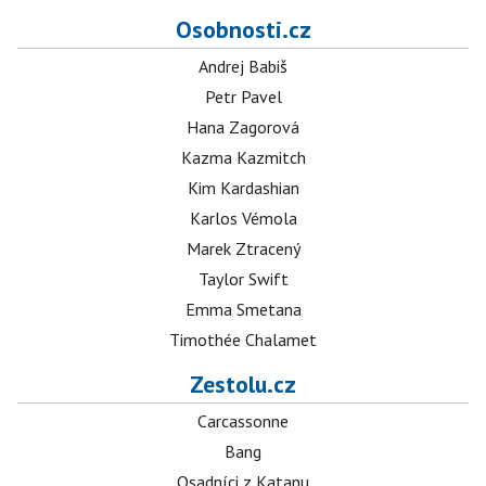
Osobnosti.cz
Andrej Babiš
Petr Pavel
Hana Zagorová
Kazma Kazmitch
Kim Kardashian
Karlos Vémola
Marek Ztracený
Taylor Swift
Emma Smetana
Timothée Chalamet
Zestolu.cz
Carcassonne
Bang
Osadníci z Katanu