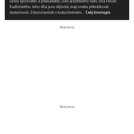
český spisovatel a překladatel, člen jezuitského řádu. Díla Felixe
Kadlinského: Jeho díla jsou idylická, mají snahu přikrášlovat
skutečnosti. Zdoroslavíček v kratochvilném...
Celý životopis