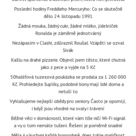
Poslední hodiny Freddieho Mercuryho: Co se skutečně
dělo 24. listopadu 1991
Žádná mouka, žádný cukr, žádné mléko, jídelníček
Ronalda je záměrně jednotvárný
Nezápasím v Clashi, zdůraznil Roušal. Vzápětí se ozval
Sivák
Kašlu na drahé pizzerie. Objevil jsem těsto, které chutná
jako z pece a vyjde na 5 Kč
50haléřová tuzexová poukázka se prodala za 1 260 000
Kč. Prohledejte šuplíky, podobné bony mají lidé doma a
netuší to
Vyhlašujeme nejlepší obědy pro seniory. Často je opomíjí,
i když jsou vhodné na svaly i trávení
Běžné věci v domácnosti, které vám tiše ničí Wi-Fi signál
a vy o tom nemáte tušení. Řešení je poměrně snadné
Měla ji v kuchyni každá hospodyně, dnes tuhle maličkost