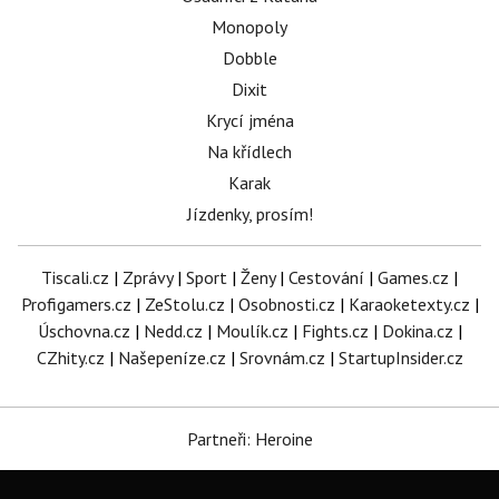
Monopoly
Dobble
Dixit
Krycí jména
Na křídlech
Karak
Jízdenky, prosím!
Tiscali.cz
|
Zprávy
|
Sport
|
Ženy
|
Cestování
|
Games.cz
|
Profigamers.cz
|
ZeStolu.cz
|
Osobnosti.cz
|
Karaoketexty.cz
|
Úschovna.cz
|
Nedd.cz
|
Moulík.cz
|
Fights.cz
|
Dokina.cz
|
CZhity.cz
|
Našepeníze.cz
|
Srovnám.cz
|
StartupInsider.cz
Partneři: Heroine