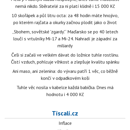
nemá nikdo. Sběratelé za ni platí klidně i 15 000 Kč
10 skořápek a půl litru octa: za 48 hodin máte hnojivo,
po kterém rajčata a okurky začnou plodit jako o život
„Sbohem, sovětské 'zgardy'.“ Maďarsko se po 40 letech
loučí s vrtulníky Mi-17 a Mi-24. Nahradí je západní za
miliardy
Češi si začali ve velkém dávat do ložnice tuhle rostlinu.
Čistí vzduch, pohlcuje vlhkost a zlepšuje kvalitu spánku
Ani maso, ani zelenina: do vývaru patří 1 věc, co běžně
končí v odpadkovém koši
Tuhle věc nosila v kabelce každá babička. Dnes má
hodnotu i 4 000 Kč
Tiscali.cz
Inflace