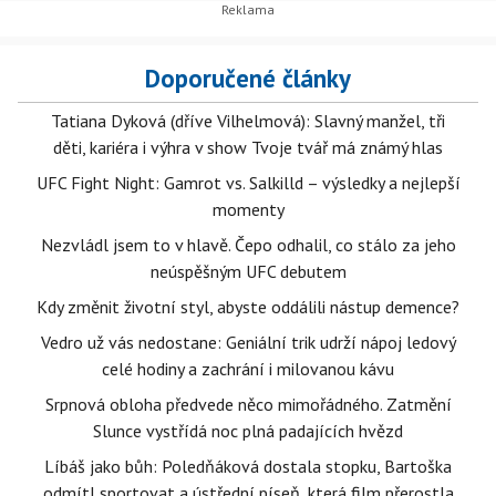
Doporučené články
Tatiana Dyková (dříve Vilhelmová): Slavný manžel, tři
děti, kariéra i výhra v show Tvoje tvář má známý hlas
UFC Fight Night: Gamrot vs. Salkilld – výsledky a nejlepší
momenty
Nezvládl jsem to v hlavě. Čepo odhalil, co stálo za jeho
neúspěšným UFC debutem
Kdy změnit životní styl, abyste oddálili nástup demence?
Vedro už vás nedostane: Geniální trik udrží nápoj ledový
celé hodiny a zachrání i milovanou kávu
Srpnová obloha předvede něco mimořádného. Zatmění
Slunce vystřídá noc plná padajících hvězd
Líbáš jako bůh: Poledňáková dostala stopku, Bartoška
odmítl sportovat a ústřední píseň, která film přerostla