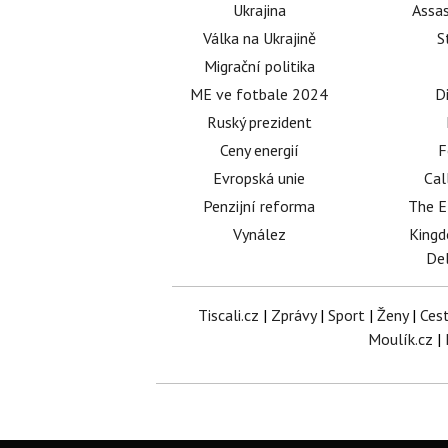
Ukrajina
Assas
Válka na Ukrajině
S
Migrační politika
ME ve fotbale 2024
D
Ruský prezident
Ceny energií
F
Evropská unie
Cal
Penzijní reforma
The E
Vynález
King
Del
Tiscali.cz
|
Zprávy
|
Sport
|
Ženy
|
Ces
Moulík.cz
|