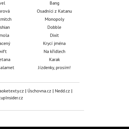
vel
Bang
orová
Osadníci z Katanu
mitch
Monopoly
shian
Dobble
émola
Dixit
acený
Krycí jména
wift
Na křídlech
etana
Karak
halamet
Jízdenky, prosím!
aoketexty.cz
|
Úschovna.cz
|
Nedd.cz
|
tupInsider.cz