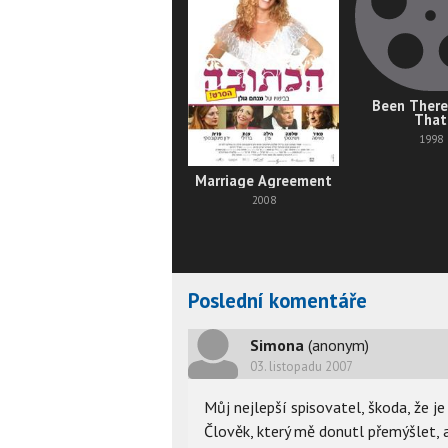
Been There
That
1998
Marriage Agreement
2008
Poslední komentáře
Simona
(anonym)
03. listopadu 2007
Můj nejlepší spisovatel, škoda, že j
Člověk, který mě donutl přemýšlet, 