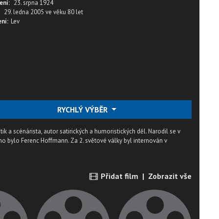
ení:
23. srpna 1924
29. ledna 2005
ve věku
80 let
ní:
Lev
RYCHLÝ VÝBĚR
k a scénárista, autor satirických a humoristických děl. Narodil se v
no bylo Ferenc Hoffmann. Za 2. světové války byl internován v
Přidat film
|
Zobrazit vše