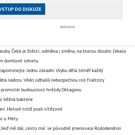
VSTUP DO DISKUZE
ruby. Čeká je štěstí, odměna i změna, na kterou dlouho čekala
vem domluvit odvetu
zapomínejte. Jednu zásadní chybu dělá téměř každý
áhá nádoru. Vědci odhalili nebezpečnou roli fruktózy
l promotér budoucnost hvězdy Oktagonu
o běžná bakterie
aní. Historii totiž psali vítězové
lo u Mety
eň „Veď mě dál, cesto má“ se původně jmenovala Rododendron