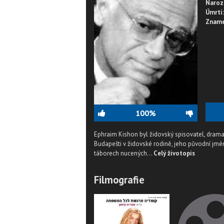
Naroz
Úmrtí:
Zname
100%
Ephraim Kishon byl židovský spisovatel, dramati
Budapešti v židovské rodině, jeho původní jmé
táborech nucených...
Celý životopis
Filmografie