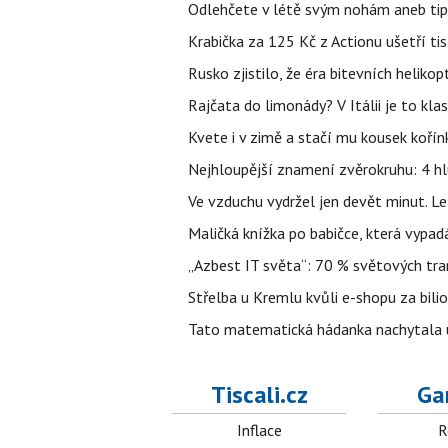
Odlehčete v létě svým nohám aneb tip
Krabička za 125 Kč z Actionu ušetří tis
Rusko zjistilo, že éra bitevních helikopt
Rajčata do limonády? V Itálii je to klas
Kvete i v zimě a stačí mu kousek kořín
Nejhloupější znamení zvěrokruhu: 4 hl
Ve vzduchu vydržel jen devět minut. L
Maličká knížka po babičce, která vypad
„Azbest IT světa“: 70 % světových tra
Střelba u Kremlu kvůli e-shopu za bilio
Tato matematická hádanka nachytala už t
Tiscali.cz
Ga
Inflace
R