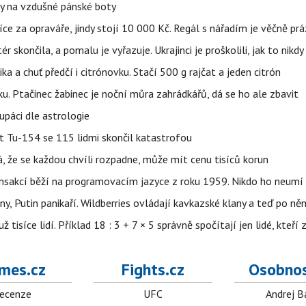
y na vzdušné pánské boty
íce za opraváře, jindy stojí 10 000 Kč. Regál s nářadím je věčně pr
ér skončila, a pomalu je vyřazuje. Ukrajinci je proškolili, jak to nikdy
ika a chuť předčí i citrónovku. Stačí 500 g rajčat a jeden citrón
ku. Ptačinec žabinec je noční můra zahrádkářů, dá se ho ale zbavit
upáci dle astrologie
et Tu-154 se 115 lidmi skončil katastrofou
á, že se každou chvíli rozpadne, může mít cenu tisíců korun
nsakcí běží na programovacím jazyce z roku 1959. Nikdo ho neumí 
ny, Putin panikaří. Wildberries ovládají kavkazské klany a teď po něm
isíce lidí. Příklad 18 : 3 + 7 × 5 správně spočítají jen lidé, kteří 
mes.cz
Fights.cz
Osobnos
ecenze
UFC
Andrej B