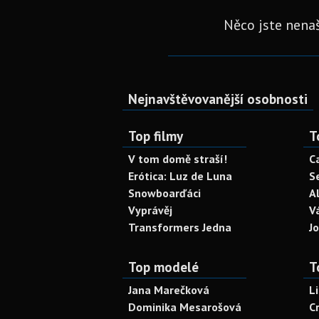
Něco jste nenaš
Nejnavštěvovanější osobnosti
Top filmy
T
V tom domě straší!
C
Erótica: Luz de Luna
S
Snowboarďáci
A
Vyprávěj
V
Transformers Jedna
J
Top modelé
T
Jana Marečková
L
Dominika Mesarošová
C