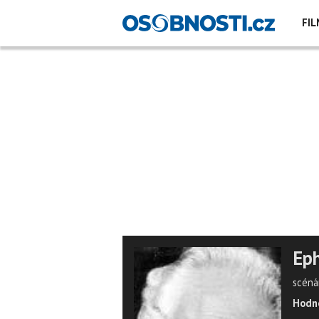
FIL
Eph
scénár
Hodno