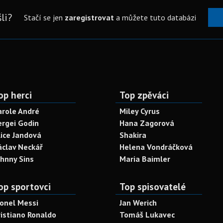
li?
Stačí se jen
zaregistrovat
a můžete tuto databázi
op herci
Top zpěváci
arole André
Miley Cyrus
ergei Godin
Hana Zagorová
lice Jandová
Shakira
áclav Neckář
Helena Vondráčková
ohnny Sins
Maria Baimler
op sportovci
Top spisovatelé
ionel Messi
Jan Werich
ristiano Ronaldo
Tomáš Lukavec