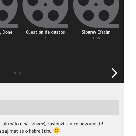
, Done
Cuestión de gustos
Sipurey Efraim
J
1996
1995
e tak málo u nás známý, zaslouží si více pozornosti!
a zajímat se o hebrejštinu