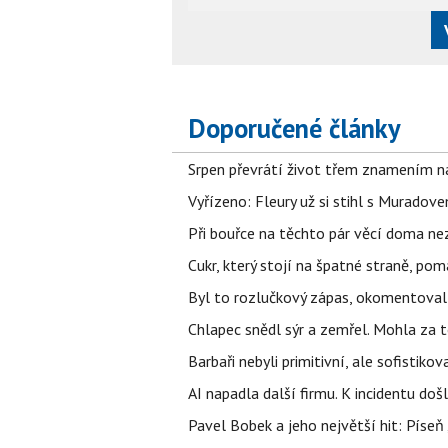
Doporučené články
Srpen převrátí život třem znamením na
Vyřízeno: Fleury už si stihl s Murado
Při bouřce na těchto pár věcí doma ne
Cukr, který stojí na špatné straně, pom
Byl to rozlučkový zápas, okomentova
Chlapec snědl sýr a zemřel. Mohla za t
Barbaři nebyli primitivní, ale sofistikov
AI napadla další firmu. K incidentu doš
Pavel Bobek a jeho největší hit: Pís