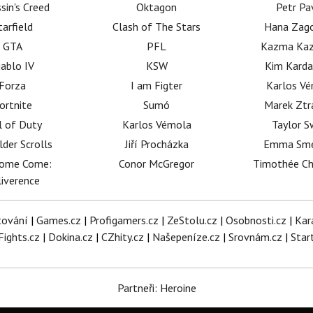
sin's Creed
Oktagon
Petr Pa
tarfield
Clash of The Stars
Hana Zag
GTA
PFL
Kazma Kaz
iablo IV
KSW
Kim Karda
Forza
I am Figter
Karlos V
ortnite
Sumó
Marek Ztr
l of Duty
Karlos Vémola
Taylor S
lder Scrolls
Jiří Procházka
Emma Sm
dome Come:
Conor McGregor
Timothée C
iverence
tování
|
Games.cz
|
Profigamers.cz
|
ZeStolu.cz
|
Osobnosti.cz
|
Kar
Fights.cz
|
Dokina.cz
|
CZhity.cz
|
Našepeníze.cz
|
Srovnám.cz
|
Star
Partneři: Heroine