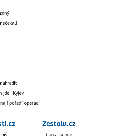
ázdný
 nečekali
nahradit
 jde i Kyjev
znají pořadí operací
ti.cz
Zestolu.cz
abiš
Carcassonne