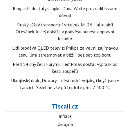
Ring girls dostaly stopku. Dana White prozradil bizarní
důvod
Ruský těžký transportní vrtulník Mi-26 Halo: obří
Otesánek, který dokáže v podvěsu odnést dopravní
letadlo
Lidl prodává QLED televizi Philips za velmi zajímavou
cenu. Umí streamovat a běží i bez set-top boxu
Před 14 dny čelil Furymu. Teď Polák dostal výprask od
šesti soupeřů
Ukrajinský drak „Dracarys“ děsí ruské vojáky, i když jsou v
tancích. Sežehne vše při teplotě přes 2 400 °C
Tiscali.cz
Inflace
Ukrajina