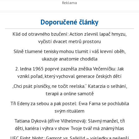
Doporučené články
Klid od otravného bzučení: Action zlevnil lapač hmyzu,
vyčistí dvacet metrů prostoru
Silně tlumené tenisky mohou tlumit i váš krevní oběh,
ukazuje anatomie chodidla
2. ledna 1965 poprvé zazněla znělka Večerníčku: Jak
vznikl pořad, který vychoval generace českých dětí
„Chci psát písničky, ne točit reelska.“ Katarzia o selhání,
terapii a online samotě
Tři Edeny za sebou a pak postel: Ewa Farna se pochlubila
svým rituálem
Tatiana Dyková (dříve Vilhelmová): Slavný manžel, tři
děti, kariéra i výhra v show Tvoje tvář má známý hlas
UFC Fight Night: Gamrot vs. Salkilld – výsledky a nejlepší