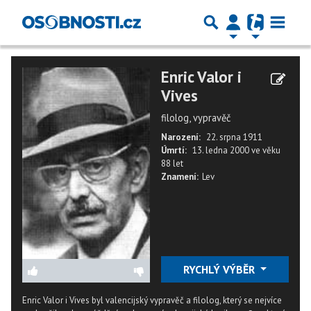
Enric Valor i
Vives
filolog, vypravěč
Narození:
22. srpna 1911
Úmrtí:
13. ledna 2000
ve věku
88 let
Znamení:
Lev
RYCHLÝ VÝBĚR
Enric Valor i Vives byl valencijský vypravěč a filolog, který se nejvíce