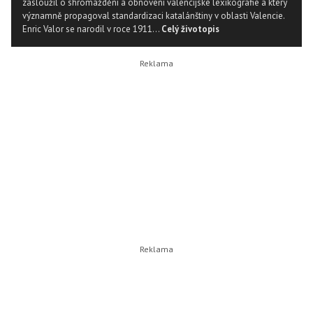
zasloužil o shromáždění a obnovení valencijské lexikografie a který
významně propagoval standardizaci katalánštiny v oblasti Valencie.
Enric Valor se narodil v roce 1911...
Celý životopis