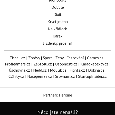
Monopoly
Dobble
Dixit
Krycí jména
Na křídlech
Karak
Jízdenky, prosím!
Tiscali.cz
|
Zprávy
|
Sport
|
Ženy
|
Cestování
|
Games.cz
|
Profigamers.cz
|
ZeStolu.cz
|
Osobnosti.cz
|
Karaoketexty.cz
|
Úschovna.cz
|
Nedd.cz
|
Moulík.cz
|
Fights.cz
|
Dokina.cz
|
CZhity.cz
|
Našepeníze.cz
|
Srovnám.cz
|
StartupInsider.cz
Partneři: Heroine
Něco jste nenašli?