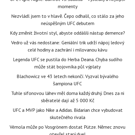
momenty
Nezvládl jsem to v hlavě. Čepo odhalil, co stálo za jeho
neúspěšným UFC debutem
Kdy změnit životní styl, abyste oddálili nástup demence?
Vedro už vás nedostane: Geniální trik udrží nápoj ledový
celé hodiny a zachrání i milovanou kávu
Legenda UFC se pustila do Herba Deana. Chyba sudího
může stát bojovníka půl výplaty
Blachowicz ve 43 letech nekončí. Vyzval bývalého
šampiona UFC
Tuhle sifonovou láhev měl doma každý druhý. Dnes za ni
sběratelé dají až 5 000 Kč
UFC a MVP jako Nike a Adidas. Bidarian chce vybudovat
skutečného rivala
Vémola může po Vosgrönem dostat Pütze. Němec znovu
otevřel starý duel