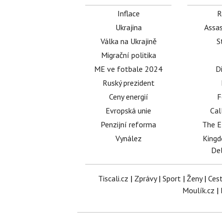
Inflace
R
Ukrajina
Assas
Válka na Ukrajině
S
Migrační politika
ME ve fotbale 2024
D
Ruský prezident
Ceny energií
F
Evropská unie
Cal
Penzijní reforma
The E
Vynález
King
Del
Tiscali.cz
|
Zprávy
|
Sport
|
Ženy
|
Ces
Moulík.cz
|