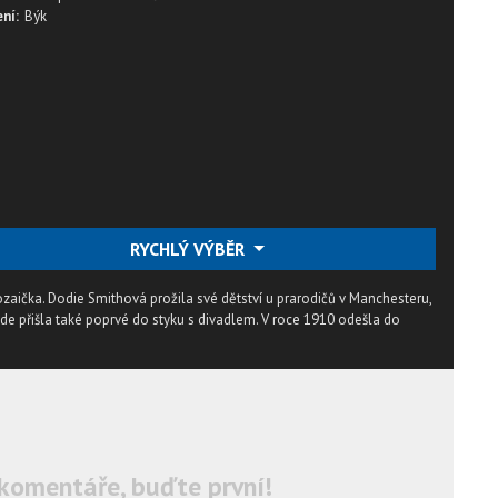
ní:
Býk
RYCHLÝ VÝBĚR
zaička. Dodie Smithová prožila své dětství u prarodičů v Manchesteru,
de přišla také poprvé do styku s divadlem. V roce 1910 odešla do
komentáře, buďte první!