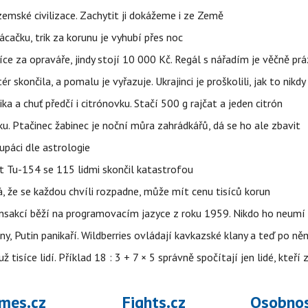
mské civilizace. Zachytit ji dokážeme i ze Země
ačku, trik za korunu je vyhubí přes noc
íce za opraváře, jindy stojí 10 000 Kč. Regál s nářadím je věčně pr
ér skončila, a pomalu je vyřazuje. Ukrajinci je proškolili, jak to nikdy
ika a chuť předčí i citrónovku. Stačí 500 g rajčat a jeden citrón
ku. Ptačinec žabinec je noční můra zahrádkářů, dá se ho ale zbavit
upáci dle astrologie
et Tu-154 se 115 lidmi skončil katastrofou
á, že se každou chvíli rozpadne, může mít cenu tisíců korun
nsakcí běží na programovacím jazyce z roku 1959. Nikdo ho neumí 
ny, Putin panikaří. Wildberries ovládají kavkazské klany a teď po něm
isíce lidí. Příklad 18 : 3 + 7 × 5 správně spočítají jen lidé, kteří 
mes.cz
Fights.cz
Osobnos