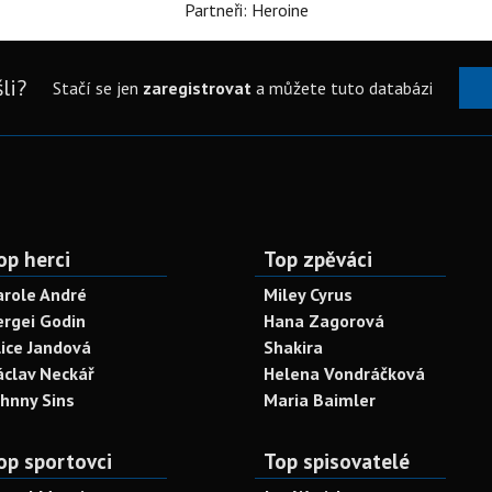
Partneři: Heroine
li?
Stačí se jen
zaregistrovat
a můžete tuto databázi
op herci
Top zpěváci
arole André
Miley Cyrus
ergei Godin
Hana Zagorová
lice Jandová
Shakira
áclav Neckář
Helena Vondráčková
ohnny Sins
Maria Baimler
op sportovci
Top spisovatelé