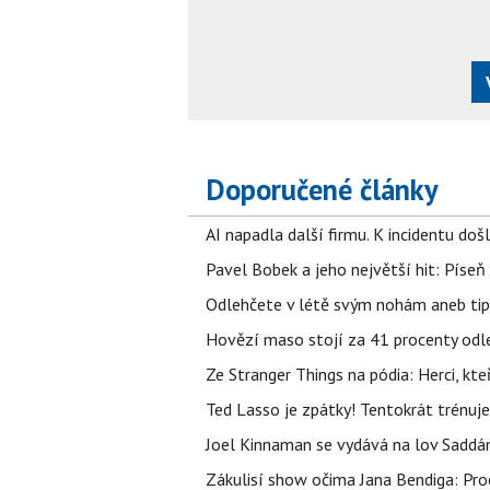
Doporučené články
AI napadla další firmu. K incidentu doš
Pavel Bobek a jeho největší hit: Pís
Odlehčete v létě svým nohám aneb tip
Hovězí maso stojí za 41 procenty odle
Ze Stranger Things na pódia: Herci, kt
Ted Lasso je zpátky! Tentokrát trénuj
Joel Kinnaman se vydává na lov Saddám
Zákulisí show očima Jana Bendiga: Pro