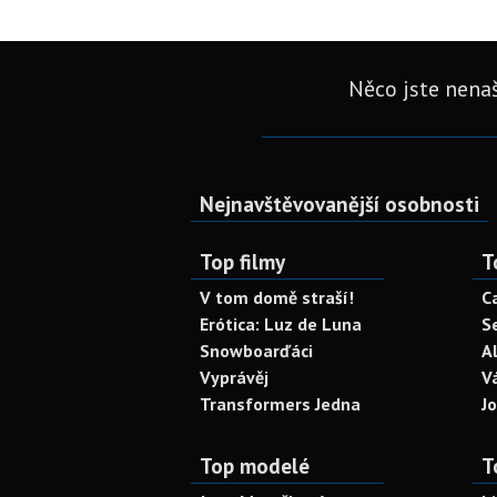
Něco jste nenaš
Nejnavštěvovanější osobnosti
Top filmy
T
V tom domě straší!
C
Erótica: Luz de Luna
S
Snowboarďáci
A
Vyprávěj
V
Transformers Jedna
J
Top modelé
T