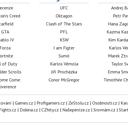
ecenze
UFC
Andrej B
sin's Creed
Oktagon
Petr Pa
tarfield
Clash of The Stars
Hana Zag
GTA
PFL
Kazma Kaz
iablo IV
KSW
Kim Karda
Forza
I am Figter
Karlos V
ortnite
Sumó
Marek Ztr
l of Duty
Karlos Vémola
Taylor S
lder Scrolls
Jiří Procházka
Emma Sm
dome Come:
Conor McGregor
Timothée C
iverence
tování
|
Games.cz
|
Profigamers.cz
|
ZeStolu.cz
|
Osobnosti.cz
|
Kar
Fights.cz
|
Dokina.cz
|
CZhity.cz
|
Našepeníze.cz
|
Srovnám.cz
|
Star