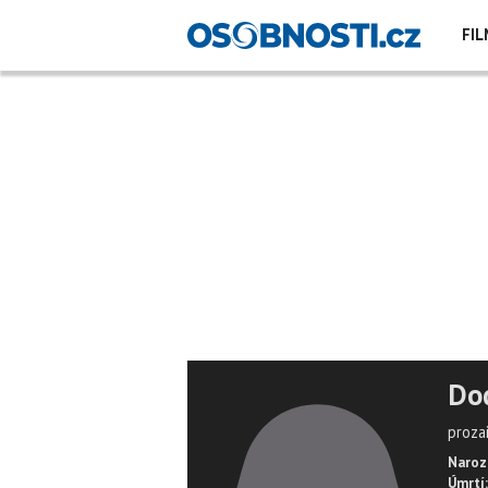
FIL
Do
proza
Naroz
Úmrtí: