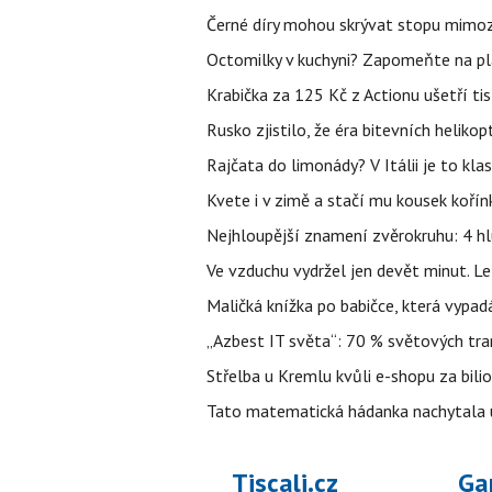
Černé díry mohou skrývat stopu mimoze
Octomilky v kuchyni? Zapomeňte na plác
Krabička za 125 Kč z Actionu ušetří tis
Rusko zjistilo, že éra bitevních helikopt
Rajčata do limonády? V Itálii je to klas
Kvete i v zimě a stačí mu kousek kořín
Nejhloupější znamení zvěrokruhu: 4 hl
Ve vzduchu vydržel jen devět minut. L
Maličká knížka po babičce, která vypad
„Azbest IT světa“: 70 % světových tra
Střelba u Kremlu kvůli e-shopu za bilio
Tato matematická hádanka nachytala už t
Tiscali.cz
Ga