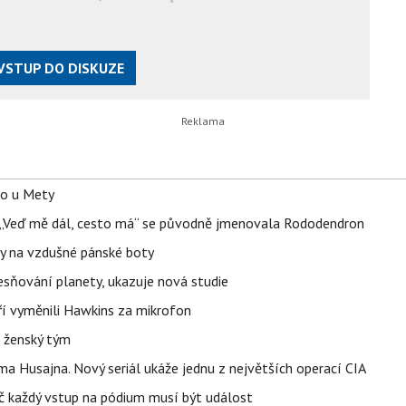
VSTUP DO DISKUZE
lo u Mety
eň „Veď mě dál, cesto má“ se původně jmenovala Rododendron
y na vzdušné pánské boty
sňování planety, ukazuje nová studie
eří vyměnili Hawkins za mikrofon
e ženský tým
a Husajna. Nový seriál ukáže jednu z největších operací CIA
č každý vstup na pódium musí být událost