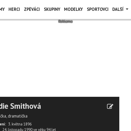
MY
HERCI
ZPĚVÁCI
SKUPINY
MODELKY
SPORTOVCI
DALŠÍ
die Smithová
ička, dramatička
ení:
3. května 1896
24. listopadu 1990
ve věku
94 let