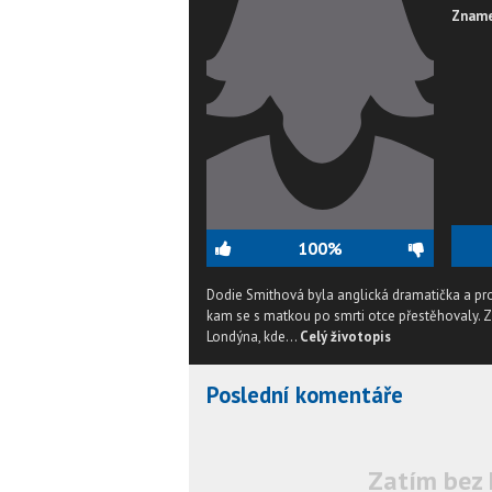
Zname
100%
Dodie Smithová byla anglická dramatička a pro
kam se s matkou po smrti otce přestěhovaly. Z
Londýna, kde...
Celý životopis
Poslední komentáře
Zatím bez 