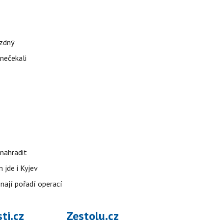
ázdný
 nečekali
nahradit
 jde i Kyjev
znají pořadí operací
ti.cz
Zestolu.cz