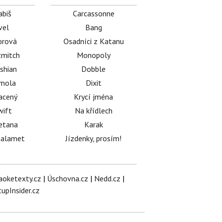
abiš
Carcassonne
vel
Bang
orová
Osadníci z Katanu
mitch
Monopoly
shian
Dobble
émola
Dixit
acený
Krycí jména
wift
Na křídlech
etana
Karak
halamet
Jízdenky, prosím!
aoketexty.cz
|
Úschovna.cz
|
Nedd.cz
|
tupInsider.cz