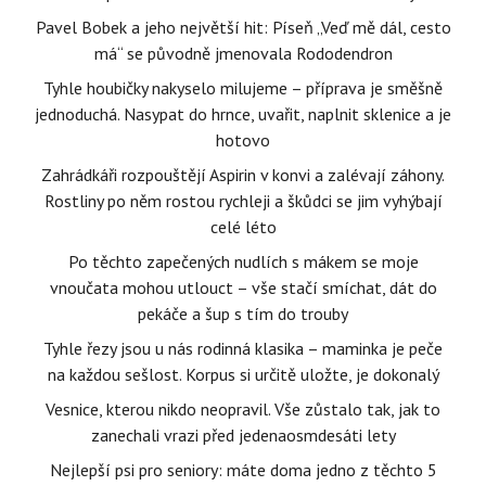
Pavel Bobek a jeho největší hit: Píseň „Veď mě dál, cesto
má“ se původně jmenovala Rododendron
Tyhle houbičky nakyselo milujeme – příprava je směšně
jednoduchá. Nasypat do hrnce, uvařit, naplnit sklenice a je
hotovo
Zahrádkáři rozpouštějí Aspirin v konvi a zalévají záhony.
Rostliny po něm rostou rychleji a škůdci se jim vyhýbají
celé léto
Po těchto zapečených nudlích s mákem se moje
vnoučata mohou utlouct – vše stačí smíchat, dát do
pekáče a šup s tím do trouby
Tyhle řezy jsou u nás rodinná klasika – maminka je peče
na každou sešlost. Korpus si určitě uložte, je dokonalý
Vesnice, kterou nikdo neopravil. Vše zůstalo tak, jak to
zanechali vrazi před jedenaosmdesáti lety
Nejlepší psi pro seniory: máte doma jedno z těchto 5