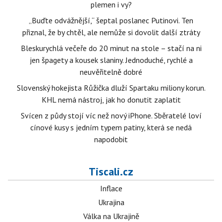
plemen i vy?
„Buďte odvážnější,“ šeptal poslanec Putinovi. Ten
přiznal, že by chtěl, ale nemůže si dovolit další ztráty
Bleskurychlá večeře do 20 minut na stole – stačí na ni
jen špagety a kousek slaniny. Jednoduché, rychlé a
neuvěřitelně dobré
Slovenský hokejista Růžička dluží Spartaku miliony korun.
KHL nemá nástroj, jak ho donutit zaplatit
Svícen z půdy stojí víc než nový iPhone. Sběratelé loví
cínové kusy s jedním typem patiny, která se nedá
napodobit
Tiscali.cz
Inflace
Ukrajina
Válka na Ukrajině