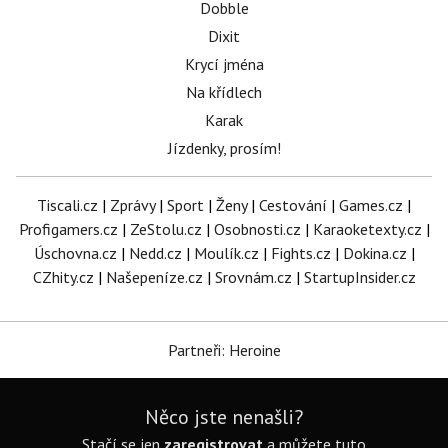
Dobble
Dixit
Krycí jména
Na křídlech
Karak
Jízdenky, prosím!
Tiscali.cz
|
Zprávy
|
Sport
|
Ženy
|
Cestování
|
Games.cz
|
Profigamers.cz
|
ZeStolu.cz
|
Osobnosti.cz
|
Karaoketexty.cz
|
Úschovna.cz
|
Nedd.cz
|
Moulík.cz
|
Fights.cz
|
Dokina.cz
|
CZhity.cz
|
Našepeníze.cz
|
Srovnám.cz
|
StartupInsider.cz
Partneři: Heroine
Něco jste nenašli?
Stačí se jen
zaregistrovat
a můžete tuto