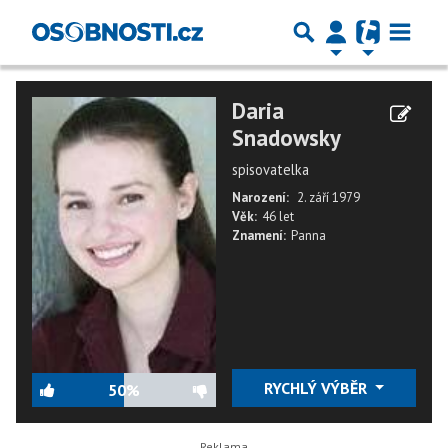
Daria
Snadowsky
spisovatelka
Narození:
2. září 1979
Věk:
46 let
Znamení:
Panna
RYCHLÝ VÝBĚR
50%