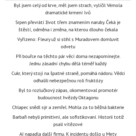
Byl jsem celý od krve, měl jsem strach, vylíčil Vémola
dramatické krmení lvů
Srpen převrátí život třem znamením naruby. Čeká je
štěstí, odměna i změna, na kterou dlouho čekala
Vyřízeno: Fleury už si stihl s Muradovem domluvit
odvetu
Při bouřce na těchto pár věcí doma nezapomínejte.
Jednu zásadní chybu dělá téměř každý
Cukr, který stojí na špatné straně, pomáhá nádoru. Vědci
odhalili nebezpečnou roli fruktózy
Byl to rozlučkový zápas, okomentoval promotér
budoucnost hvězdy Oktagonu
Chlapec snědl sýr a zemřel. Mohla za to běžná bakterie
Barbaři nebyli primitivní, ale sofistikovaní. Historii totiž
psali vítězové
AI napadla další firmu. K incidentu došlo u Mety