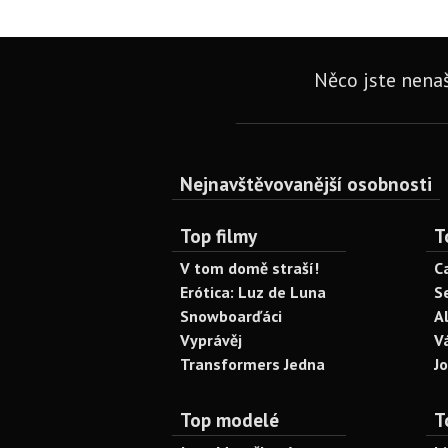
Něco jste nenaš
Nejnavštěvovanější osobnosti
Top filmy
T
V tom domě straší!
C
Erótica: Luz de Luna
S
Snowboarďáci
A
Vyprávěj
V
Transformers Jedna
J
Top modelé
T