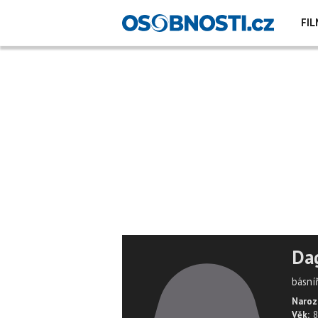
FIL
Da
básní
Naroz
Věk:
8