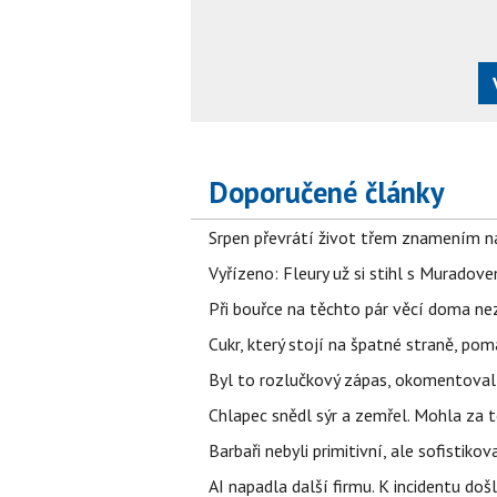
Doporučené články
Srpen převrátí život třem znamením na
Vyřízeno: Fleury už si stihl s Murado
Při bouřce na těchto pár věcí doma ne
Cukr, který stojí na špatné straně, pom
Byl to rozlučkový zápas, okomentova
Chlapec snědl sýr a zemřel. Mohla za t
Barbaři nebyli primitivní, ale sofistikov
AI napadla další firmu. K incidentu doš