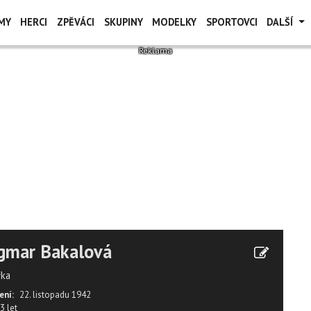
MY
HERCI
ZPĚVÁCI
SKUPINY
MODELKY
SPORTOVCI
DALŠÍ
gmar Bakalová
řka
ení:
22. listopadu 1942
3 let