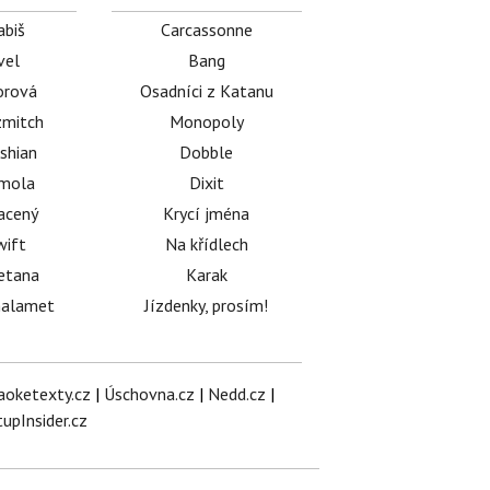
abiš
Carcassonne
vel
Bang
orová
Osadníci z Katanu
mitch
Monopoly
shian
Dobble
émola
Dixit
acený
Krycí jména
wift
Na křídlech
etana
Karak
halamet
Jízdenky, prosím!
aoketexty.cz
|
Úschovna.cz
|
Nedd.cz
|
tupInsider.cz