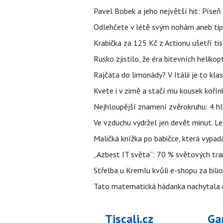
Pavel Bobek a jeho největší hit: Pís
Odlehčete v létě svým nohám aneb tip
Krabička za 125 Kč z Actionu ušetří tis
Rusko zjistilo, že éra bitevních helikopt
Rajčata do limonády? V Itálii je to klas
Kvete i v zimě a stačí mu kousek kořín
Nejhloupější znamení zvěrokruhu: 4 hl
Ve vzduchu vydržel jen devět minut. L
Maličká knížka po babičce, která vypad
„Azbest IT světa“: 70 % světových tra
Střelba u Kremlu kvůli e-shopu za bilio
Tato matematická hádanka nachytala už t
Tiscali.cz
Ga