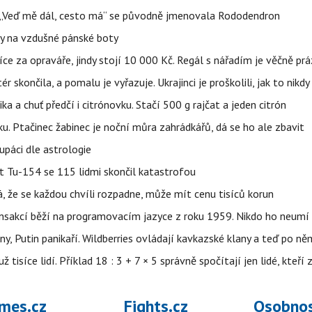
eň „Veď mě dál, cesto má“ se původně jmenovala Rododendron
y na vzdušné pánské boty
íce za opraváře, jindy stojí 10 000 Kč. Regál s nářadím je věčně pr
ér skončila, a pomalu je vyřazuje. Ukrajinci je proškolili, jak to nikdy
ika a chuť předčí i citrónovku. Stačí 500 g rajčat a jeden citrón
ku. Ptačinec žabinec je noční můra zahrádkářů, dá se ho ale zbavit
upáci dle astrologie
et Tu-154 se 115 lidmi skončil katastrofou
á, že se každou chvíli rozpadne, může mít cenu tisíců korun
nsakcí běží na programovacím jazyce z roku 1959. Nikdo ho neumí 
ny, Putin panikaří. Wildberries ovládají kavkazské klany a teď po něm
isíce lidí. Příklad 18 : 3 + 7 × 5 správně spočítají jen lidé, kteří 
mes.cz
Fights.cz
Osobnos