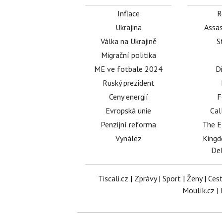
Inflace
R
Ukrajina
Assas
Válka na Ukrajině
S
Migrační politika
ME ve fotbale 2024
D
Ruský prezident
Ceny energií
F
Evropská unie
Cal
Penzijní reforma
The E
Vynález
King
Del
Tiscali.cz
|
Zprávy
|
Sport
|
Ženy
|
Ces
Moulík.cz
|