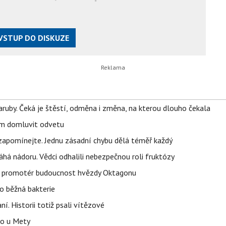
VSTUP DO DISKUZE
ruby. Čeká je štěstí, odměna i změna, na kterou dlouho čekala
vem domluvit odvetu
zapomínejte. Jednu zásadní chybu dělá téměř každý
áhá nádoru. Vědci odhalili nebezpečnou roli fruktózy
l promotér budoucnost hvězdy Oktagonu
o běžná bakterie
aní. Historii totiž psali vítězové
lo u Mety