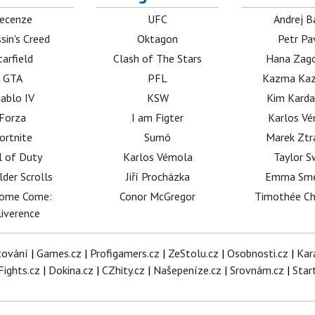
ecenze
UFC
Andrej B
sin's Creed
Oktagon
Petr Pa
tarfield
Clash of The Stars
Hana Zag
GTA
PFL
Kazma Kaz
iablo IV
KSW
Kim Karda
Forza
I am Figter
Karlos V
ortnite
Sumó
Marek Ztr
l of Duty
Karlos Vémola
Taylor S
lder Scrolls
Jiří Procházka
Emma Sm
dome Come:
Conor McGregor
Timothée C
iverence
tování
|
Games.cz
|
Profigamers.cz
|
ZeStolu.cz
|
Osobnosti.cz
|
Kar
Fights.cz
|
Dokina.cz
|
CZhity.cz
|
Našepeníze.cz
|
Srovnám.cz
|
Star