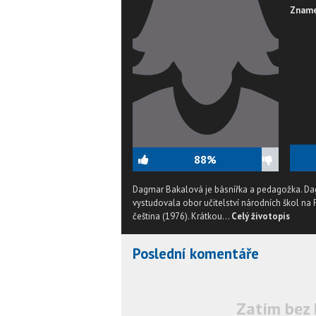
Zname
88%
Dagmar Bakalová je básnířka a pedagožka. Dag
vystudovala obor učitelství národních škol na
čeština (1976). Krátkou...
Celý životopis
Poslední komentáře
Zatím bez 