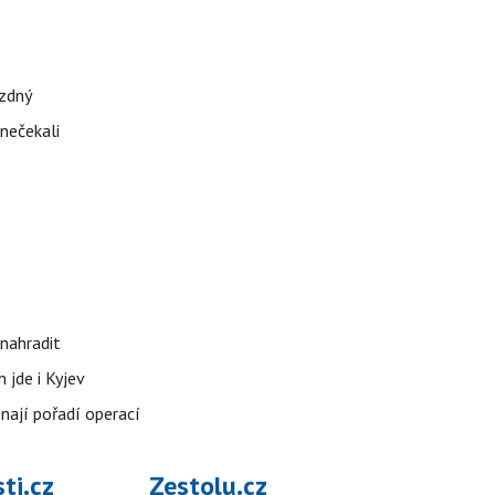
ázdný
 nečekali
nahradit
 jde i Kyjev
znají pořadí operací
ti.cz
Zestolu.cz