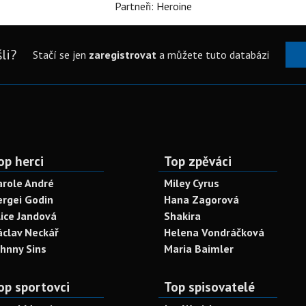
Partneři: Heroine
li?
Stačí se jen
zaregistrovat
a můžete tuto databázi
op herci
Top zpěváci
arole André
Miley Cyrus
ergei Godin
Hana Zagorová
lice Jandová
Shakira
áclav Neckář
Helena Vondráčková
ohnny Sins
Maria Baimler
op sportovci
Top spisovatelé