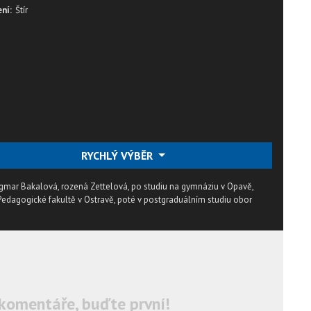
ní:
Štír
RYCHLÝ VÝBĚR
mar Bakalová, rozená Zettelová, po studiu na gymnáziu v Opavě,
 Pedagogické fakultě v Ostravě, poté v postgraduálním studiu obor
komentáře, buďte první!