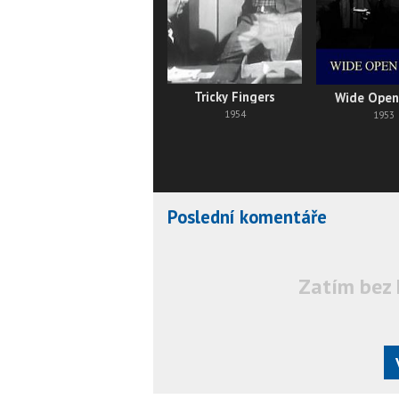
Tricky Fingers
Wide Open
1954
1953
Poslední komentáře
Zatím bez 