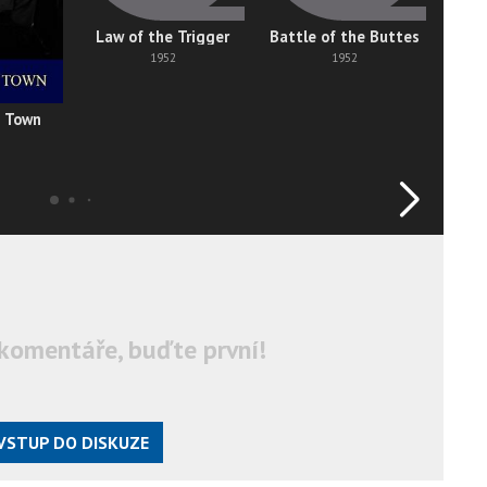
Law of the Trigger
Battle of the Buttes
1952
1952
 Town
Hop
komentáře, buďte první!
VSTUP DO DISKUZE