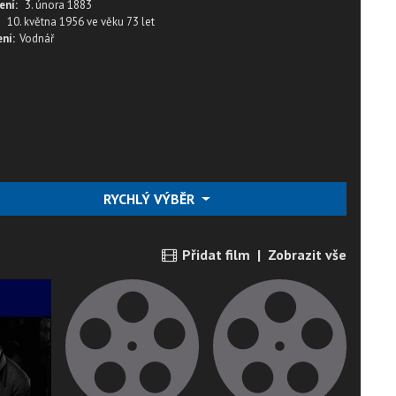
ení:
3. února 1883
10. května 1956
ve věku
73 let
ní:
Vodnář
RYCHLÝ VÝBĚR
Přidat film
|
Zobrazit vše