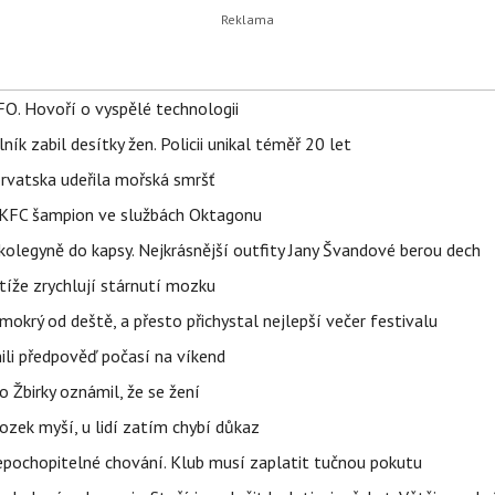
FO. Hovoří o vyspělé technologii
ík zabil desítky žen. Policii unikal téměř 20 let
orvatska udeřila mořská smršť
 BKFC šampion ve službách Oktagonu
olegyně do kapsy. Nejkrásnější outfity Jany Švandové berou dech
íže zrychlují stárnutí mozku
mokrý od deště, a přesto přichystal nejlepší večer festivalu
ili předpověď počasí na víkend
 Žbirky oznámil, že se žení
ozek myší, u lidí zatím chybí důkaz
epochopitelné chování. Klub musí zaplatit tučnou pokutu