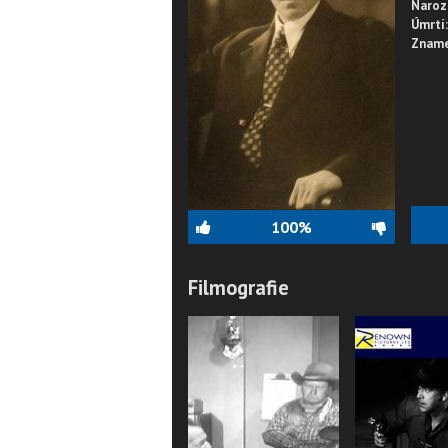
Naroz
Úmrtí:
Zname
100%
Filmografie