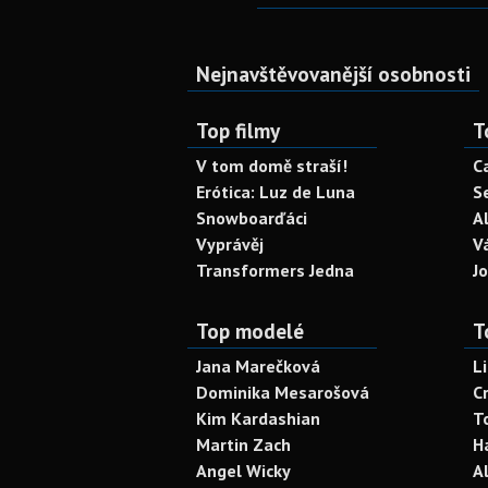
Nejnavštěvovanější osobnosti
Top filmy
T
V tom domě straší!
C
Erótica: Luz de Luna
S
Snowboarďáci
A
Vyprávěj
V
Transformers Jedna
J
Top modelé
T
Jana Marečková
L
Dominika Mesarošová
C
Kim Kardashian
T
Martin Zach
H
Angel Wicky
A