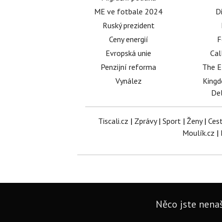
ME ve fotbale 2024
D
Ruský prezident
Ceny energií
F
Evropská unie
Cal
Penzijní reforma
The E
Vynález
King
Del
Tiscali.cz
|
Zprávy
|
Sport
|
Ženy
|
Ces
Moulík.cz
|
Něco jste nenaš