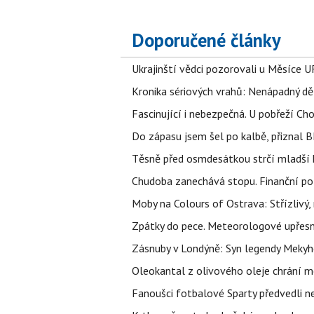
Doporučené články
Ukrajinští vědci pozorovali u Měsíce U
Kronika sériových vrahů: Nenápadný děln
Fascinující i nebezpečná. U pobřeží Ch
Do zápasu jsem šel po kalbě, přiznal
Těsně před osmdesátkou strčí mladší k
Chudoba zanechává stopu. Finanční pot
Moby na Colours of Ostrava: Střízlivý, 
Zpátky do pece. Meteorologové upřesn
Zásnuby v Londýně: Syn legendy Mekyho
Oleokantal z olivového oleje chrání m
Fanoušci fotbalové Sparty předvedli n