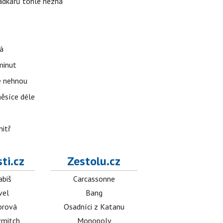
rádkářů tohle nezná
á
 minut
se nehnou
měsíce déle
nitř
ti.cz
Zestolu.cz
abiš
Carcassonne
vel
Bang
orová
Osadníci z Katanu
mitch
Monopoly