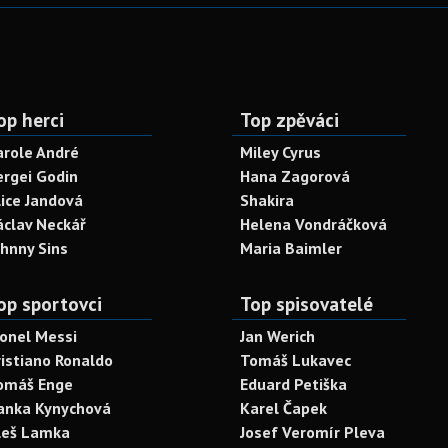
op herci
Top zpěváci
arole André
Miley Cyrus
ergei Godin
Hana Zagorová
lice Jandová
Shakira
áclav Neckář
Helena Vondráčková
ohnny Sins
Maria Baimler
op sportovci
Top spisovatelé
ionel Messi
Jan Werich
ristiano Ronaldo
Tomáš Lukavec
omáš Enge
Eduard Petiška
anka Kynychová
Karel Čapek
leš Lamka
Josef Veromír Pleva