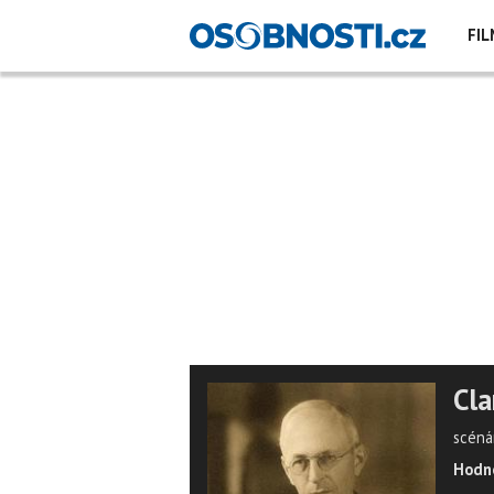
FIL
Cla
scénár
Hodno