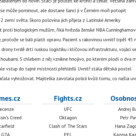
aleným do novin. Stačí je položit ke krtinci a čekat. Většina zah
 se může pominout, ale dostane šanci ji v Černém moři potopit
 zemí světa. Skoro polovina jich přijela z Latinské Ameriky
rát proti biologickým mužům, říká hvězda ženské NBA Cunninghamov
, protože se báli platit opravu. Pacient s rakovinou uvnitř trpěl 45
 drony tvrdě drtí ruskou logistiku i klíčovou infrastrukturu, vojáci 
 i houbami. S chlebem z něj vznikne hnojivo, po kterém plodí o dva 
ale vstup do tajné místnosti přehlédli. Uvnitř stála dětská postel
začala vyhrožovat. Majitelka zavolala policii kvůli tomu, co našla uv
mes.cz
Fights.cz
Osobnos
ecenze
UFC
Andrej B
sin's Creed
Oktagon
Petr Pa
tarfield
Clash of The Stars
Hana Zag
GTA
PFL
Kazma Kaz