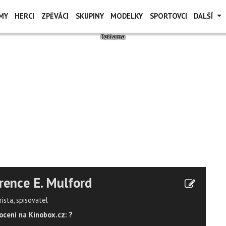
MY
HERCI
ZPĚVÁCI
SKUPINY
MODELKY
SPORTOVCI
DALŠÍ
rence E. Mulford
ista, spisovatel
cení na Kinobox.cz: ?