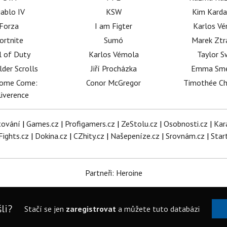
iablo IV
KSW
Kim Karda
Forza
I am Figter
Karlos V
ortnite
Sumó
Marek Ztr
l of Duty
Karlos Vémola
Taylor S
lder Scrolls
Jiří Procházka
Emma Sm
dome Come:
Conor McGregor
Timothée C
iverence
tování
|
Games.cz
|
Profigamers.cz
|
ZeStolu.cz
|
Osobnosti.cz
|
Kar
Fights.cz
|
Dokina.cz
|
CZhity.cz
|
Našepeníze.cz
|
Srovnám.cz
|
Star
Partneři: Heroine
li?
Stačí se jen
zaregistrovat
a můžete tuto databázi