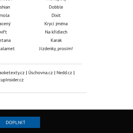
shian
Dobble
émola
Dixit
acený
Krycí jména
wift
Na křídlech
etana
Karak
halamet
Jízdenky, prosím!
aoketexty.cz
|
Úschovna.cz
|
Nedd.cz
|
tupInsider.cz
DOPLNIT