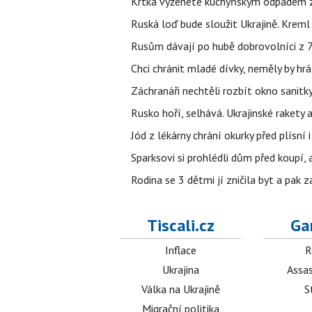
Krtka vyženete kuchyňským odpadem zab
Ruská loď bude sloužit Ukrajině. Kreml
Rusům dávají po hubě dobrovolníci z 72
Chci chránit mladé dívky, neměly by h
Záchranáři nechtěli rozbít okno sanitky
Rusko hoří, selhává. Ukrajinské rakety a
Jód z lékárny chrání okurky před plísní
Sparksovi si prohlédli dům před koupí, 
Rodina se 3 dětmi jí zničila byt a pak 
Tiscali.cz
Ga
Inflace
R
Ukrajina
Assas
Válka na Ukrajině
S
Migrační politika