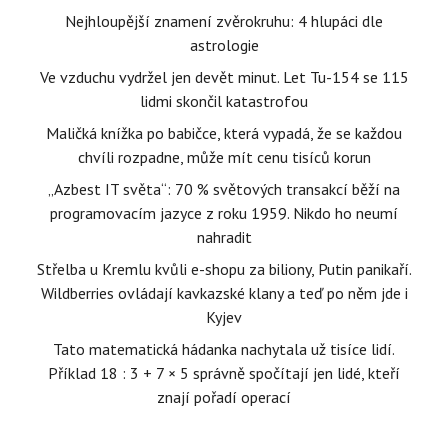
Nejhloupější znamení zvěrokruhu: 4 hlupáci dle
astrologie
Ve vzduchu vydržel jen devět minut. Let Tu-154 se 115
lidmi skončil katastrofou
Maličká knížka po babičce, která vypadá, že se každou
chvíli rozpadne, může mít cenu tisíců korun
„Azbest IT světa“: 70 % světových transakcí běží na
programovacím jazyce z roku 1959. Nikdo ho neumí
nahradit
Střelba u Kremlu kvůli e-shopu za biliony, Putin panikaří.
Wildberries ovládají kavkazské klany a teď po něm jde i
Kyjev
Tato matematická hádanka nachytala už tisíce lidí.
Příklad 18 : 3 + 7 × 5 správně spočítají jen lidé, kteří
znají pořadí operací