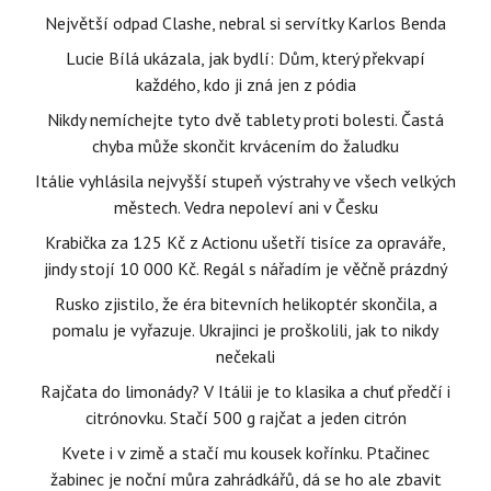
Největší odpad Clashe, nebral si servítky Karlos Benda
Lucie Bílá ukázala, jak bydlí: Dům, který překvapí
každého, kdo ji zná jen z pódia
Nikdy nemíchejte tyto dvě tablety proti bolesti. Častá
chyba může skončit krvácením do žaludku
Itálie vyhlásila nejvyšší stupeň výstrahy ve všech velkých
městech. Vedra nepoleví ani v Česku
Krabička za 125 Kč z Actionu ušetří tisíce za opraváře,
jindy stojí 10 000 Kč. Regál s nářadím je věčně prázdný
Rusko zjistilo, že éra bitevních helikoptér skončila, a
pomalu je vyřazuje. Ukrajinci je proškolili, jak to nikdy
nečekali
Rajčata do limonády? V Itálii je to klasika a chuť předčí i
citrónovku. Stačí 500 g rajčat a jeden citrón
Kvete i v zimě a stačí mu kousek kořínku. Ptačinec
žabinec je noční můra zahrádkářů, dá se ho ale zbavit