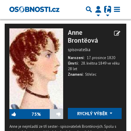
Anne
Brontëová
spisovatelka
Narození:
17. prosince 1820
Úmrtí:
28. května 1849
ve věku
28 let
Znamení:
Střelec
RYCHLÝ VÝBĚR
75%
Anne je nejmladší ze tří sester - spisovatelek Brontëových. Spolu s