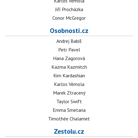
Karlos Vémola
Jiří Procházka
Conor McGregor
Osobnosti.cz
Andrej Babiš
Petr Pavel
Hana Zagorová
Kazma Kazmitch
Kim Kardashian
Karlos Vémola
Marek Ztracený
Taylor Swift
Emma Smetana
Timothée Chalamet
Zestolu.cz