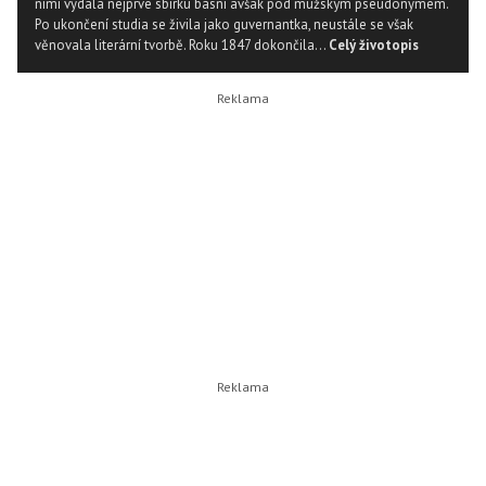
nimi vydala nejprve sbírku básní avšak pod mužským pseudonymem.
Po ukončení studia se živila jako guvernantka, neustále se však
věnovala literární tvorbě. Roku 1847 dokončila...
Celý životopis