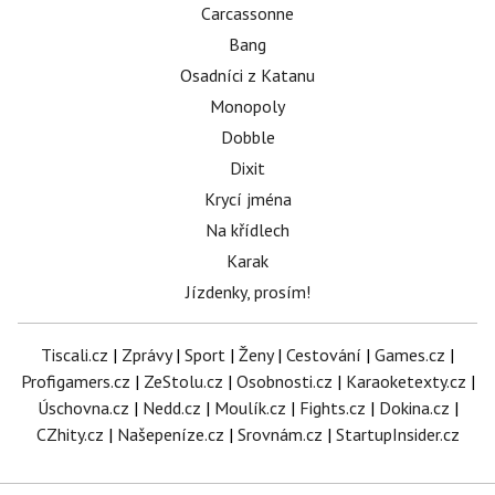
Carcassonne
Bang
Osadníci z Katanu
Monopoly
Dobble
Dixit
Krycí jména
Na křídlech
Karak
Jízdenky, prosím!
Tiscali.cz
|
Zprávy
|
Sport
|
Ženy
|
Cestování
|
Games.cz
|
Profigamers.cz
|
ZeStolu.cz
|
Osobnosti.cz
|
Karaoketexty.cz
|
Úschovna.cz
|
Nedd.cz
|
Moulík.cz
|
Fights.cz
|
Dokina.cz
|
CZhity.cz
|
Našepeníze.cz
|
Srovnám.cz
|
StartupInsider.cz