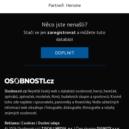
Partneři: Heroine
Něco jste nenašli?
Stačí se jen
zaregistrovat
a můžete tuto
databázi
DOPLNIT
Osobnosti.cz
Největší český web s databází osobností, herců, hereček,
zpěváků, zpěvaček, modelek, filmů, hudebních skupin a sportovců. Kromě
toho zde najdete i spisovatele, panovníky a finančníky. Vedle užitečných
informací web obsahuje i fotografie, diskografie, filmografie a vztahy
známých osobností.
Reklama
|
Cookies
|
Osobní údaje
© 2026 Osobnosti.cz |
TISCALI MEDIA, a.s.
| Člen skupiny
DIGNITY, s.r.o.