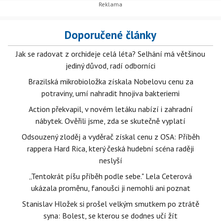
Doporučené články
Jak se radovat z orchideje celá léta? Selhání má většinou
jediný důvod, radí odborníci
Brazilská mikrobioložka získala Nobelovu cenu za
potraviny, umí nahradit hnojiva bakteriemi
Action překvapil, v novém letáku nabízí i zahradní
nábytek. Ověřili jsme, zda se skutečně vyplatí
Odsouzený zloděj a vyděrač získal cenu z OSA: Příběh
rappera Hard Rica, který česká hudební scéna raději
neslyší
„Tentokrát píšu příběh podle sebe." Lela Ceterová
ukázala proměnu, fanoušci ji nemohli ani poznat
Stanislav Hložek si prošel velkým smutkem po ztrátě
syna: Bolest, se kterou se dodnes učí žít