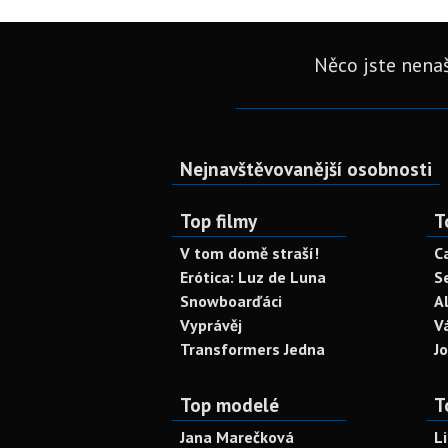
Něco jste nenaš
Nejnavštěvovanější osobnosti
Top filmy
T
V tom domě straší!
C
Erótica: Luz de Luna
S
Snowboarďáci
A
Vyprávěj
V
Transformers Jedna
J
Top modelé
T
Jana Marečková
L