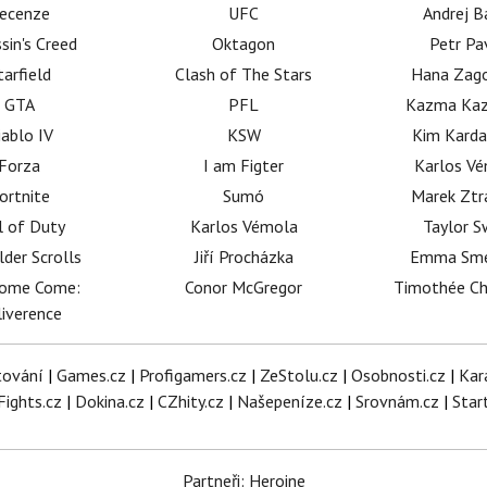
ecenze
UFC
Andrej B
sin's Creed
Oktagon
Petr Pa
tarfield
Clash of The Stars
Hana Zag
GTA
PFL
Kazma Kaz
iablo IV
KSW
Kim Karda
Forza
I am Figter
Karlos V
ortnite
Sumó
Marek Ztr
l of Duty
Karlos Vémola
Taylor S
lder Scrolls
Jiří Procházka
Emma Sm
dome Come:
Conor McGregor
Timothée C
iverence
tování
|
Games.cz
|
Profigamers.cz
|
ZeStolu.cz
|
Osobnosti.cz
|
Kar
Fights.cz
|
Dokina.cz
|
CZhity.cz
|
Našepeníze.cz
|
Srovnám.cz
|
Star
Partneři: Heroine