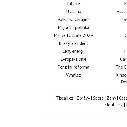
Inflace
R
Ukrajina
Assas
Válka na Ukrajině
S
Migrační politika
ME ve fotbale 2024
D
Ruský prezident
Ceny energií
F
Evropská unie
Cal
Penzijní reforma
The E
Vynález
King
Del
Tiscali.cz
|
Zprávy
|
Sport
|
Ženy
|
Ces
Moulík.cz
|