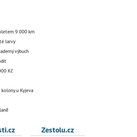
 doletem 9 000 km
té larvy
jaderný výbuch
odit
 000 Kč
é kolony u Kyjeva
dlaně
ti.cz
Zestolu.cz