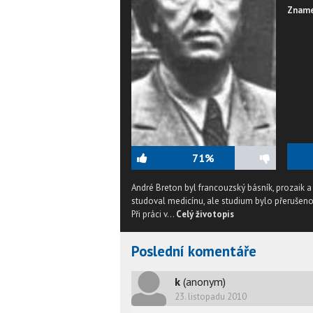
Zname
71%
André Breton byl francouzský básník, prozaik a
studoval medicínu, ale studium bylo přerušeno
Při práci v...
Celý životopis
Poslední komentáře
k
(anonym)
23. listopadu 2010