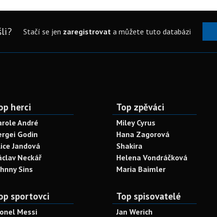
li?
Stačí se jen
zaregistrovat
a můžete tuto databázi
op herci
Top zpěváci
arole André
Miley Cyrus
ergei Godin
Hana Zagorová
lice Jandová
Shakira
áclav Neckář
Helena Vondráčková
ohnny Sins
Maria Baimler
op sportovci
Top spisovatelé
ionel Messi
Jan Werich