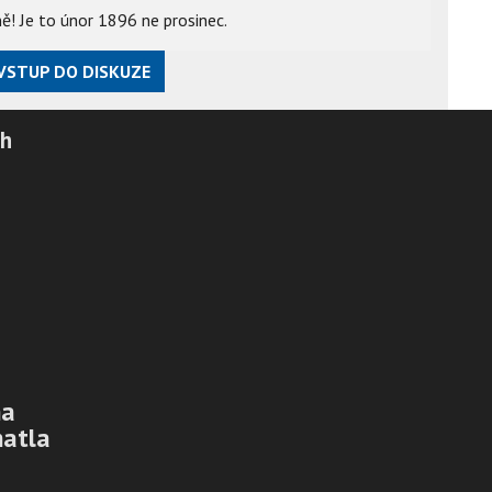
! Je to únor 1896 ne prosinec.
VSTUP DO DISKUZE
ch
na
hatla