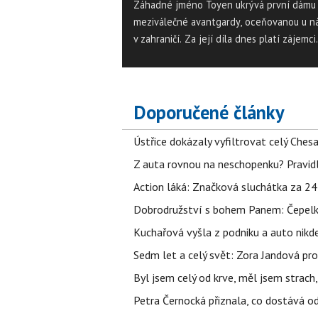
Záhadné jméno Toyen ukrývá první dámu
meziválečné avantgardy, oceňovanou u ná
v zahraničí. Za její díla dnes platí zájemci
horentní sumy. Malířka přitom žila dlouhé
v levném pařížském hotelu a ze svých děl
nezbohatla.
Doporučené články
Ústřice dokázaly vyfiltrovat celý Ches
Z auta rovnou na neschopenku? Pravidl
Action láká: Značková sluchátka za 244 k
Dobrodružství s bohem Panem: Čepelka 
Kuchařová vyšla z podniku a auto nikde.
Sedm let a celý svět: Zora Jandová pr
Byl jsem celý od krve, měl jsem strach
Petra Černocká přiznala, co dostává o