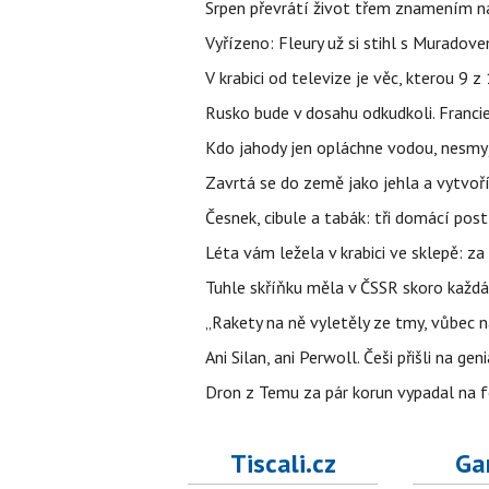
Srpen převrátí život třem znamením na
Vyřízeno: Fleury už si stihl s Murado
V krabici od televize je věc, kterou 9 
Rusko bude v dosahu odkudkoli. Franci
Kdo jahody jen opláchne vodou, nesmyje
Zavrtá se do země jako jehla a vytvoř
Česnek, cibule a tabák: tři domácí pos
Léta vám ležela v krabici ve sklepě: z
Tuhle skříňku měla v ČSSR skoro každá
„Rakety na ně vyletěly ze tmy, vůbec ná
Ani Silan, ani Perwoll. Češi přišli na ge
Dron z Temu za pár korun vypadal na fo
Tiscali.cz
Ga