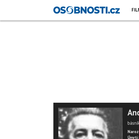
FIL
And
básník
Naroz
Úmrtí: