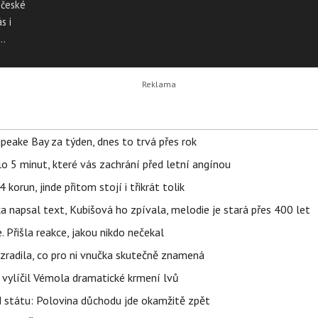
 české
s i
 roky
 nikdy
apeake Bay za týden, dnes to trvá přes rok
o 5 minut, které vás zachrání před letní angínou
orun, jinde přitom stojí i třikrát tolik
napsal text, Kubišová ho zpívala, melodie je stará přes 400 let
 Přišla reakce, jakou nikdo nečekal
ozradila, co pro ni vnučka skutečně znamená
, vylíčil Vémola dramatické krmení lvů
d státu: Polovina důchodu jde okamžitě zpět