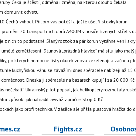
ruby. Čeká je štěstí, odměna i změna, na kterou dlouho čekala
vem domluvit odvetu
z 10 Čechů vyhodí. Přitom vás potěší a ještě ušetří stovky korun
e promění 20 transportních obrů A400M v nosiče řízených střel s
 z nich to podstatné. Slaný roztok za pár korun vytáhne ven i skry
í umělé zemětřesení: 9tunová „prázdná hlavice“ má sílu jako malý 
třiky, po kterých nemocné listy okurek znovu zezelenají a začnou pl
a tuhle kuchyňskou váhu se závažími dnes sběratelé nabízejí až 15
 domácnost. Dneska ji sběratelé na bazarech kupují i za 20 000 Kč
s nečekali.“ Ukrajinský pilot popsal, jak helikoptéry rozmetaly rusk
niální způsob, jak nahradit aviváž v pračce. Stojí 0 Kč
tkách jako profi technika. V zásilce ale přišla plastová hračka do 
mes.cz
Fights.cz
Osobnos