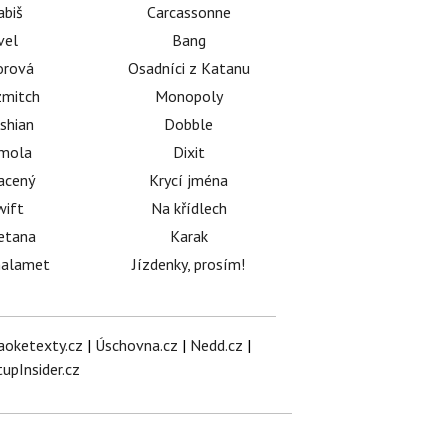
abiš
Carcassonne
vel
Bang
orová
Osadníci z Katanu
mitch
Monopoly
shian
Dobble
émola
Dixit
acený
Krycí jména
wift
Na křídlech
etana
Karak
halamet
Jízdenky, prosím!
aoketexty.cz
|
Úschovna.cz
|
Nedd.cz
|
tupInsider.cz