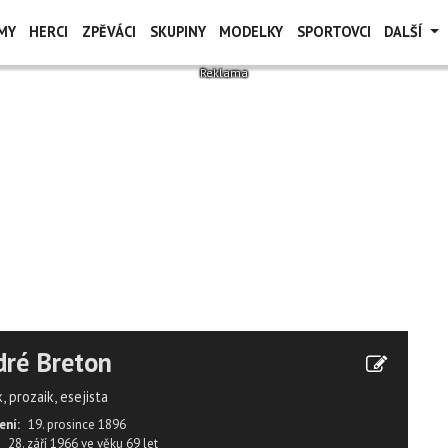
MY
HERCI
ZPĚVÁCI
SKUPINY
MODELKY
SPORTOVCI
DALŠÍ
ré Breton
, prozaik, esejista
ení:
19. prosince 1896
28. září 1966
ve věku
69 let