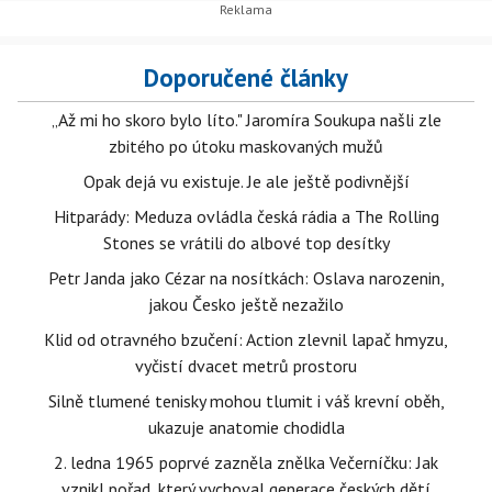
Doporučené články
„Až mi ho skoro bylo líto." Jaromíra Soukupa našli zle
zbitého po útoku maskovaných mužů
Opak dejá vu existuje. Je ale ještě podivnější
Hitparády: Meduza ovládla česká rádia a The Rolling
Stones se vrátili do albové top desítky
Petr Janda jako Cézar na nosítkách: Oslava narozenin,
jakou Česko ještě nezažilo
Klid od otravného bzučení: Action zlevnil lapač hmyzu,
vyčistí dvacet metrů prostoru
Silně tlumené tenisky mohou tlumit i váš krevní oběh,
ukazuje anatomie chodidla
2. ledna 1965 poprvé zazněla znělka Večerníčku: Jak
vznikl pořad, který vychoval generace českých dětí