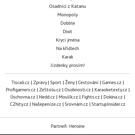
Osadníci z Katanu
Monopoly
Dobble
Dixit
Krycí jména
Na křídlech
Karak
Jízdenky, prosím!
Tiscali.cz
|
Zprávy
|
Sport
|
Ženy
|
Cestování
|
Games.cz
|
Profigamers.cz
|
ZeStolu.cz
|
Osobnosti.cz
|
Karaoketexty.cz
|
Úschovna.cz
|
Nedd.cz
|
Moulík.cz
|
Fights.cz
|
Dokina.cz
|
CZhity.cz
|
Našepeníze.cz
|
Srovnám.cz
|
StartupInsider.cz
Partneři: Heroine