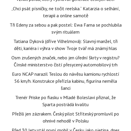
„Chci psát písničky, ne točit reelska.“ Katarzia o selhání,
terapii a online samotě
Tři Edeny za sebou a pak postel: Ewa Farna se pochlubila
svým rituálem
Tatiana Dyková (dříve Vilhelmová): Slavný manžel, tři
děti, kariéra i výhra v show Tvoje tvář má známý hlas
Osm zrušených značek, nebo jen úřední škrty v registru?
Čínské ministerstvo čistí přesycený automobilový trh
Euro NCAP narazil Teslou do návěsu kamionu rychlostí
56 km/h. Konstrukce přeřízla kabinu, figurína neměla
šanci
Trenér Priske po fiasku v Mladé Boleslavi přiznal, že
Sparta postrádá kvalitu
Přežili jen zázrakem. Český pilot Stříteský promluvil po
ohnivé nehodě v Polsku
Před 30 lety stál první mobil v Česku jako ojetina, dnes