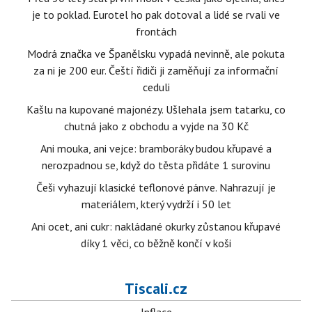
je to poklad. Eurotel ho pak dotoval a lidé se rvali ve
frontách
Modrá značka ve Španělsku vypadá nevinně, ale pokuta
za ni je 200 eur. Čeští řidiči ji zaměňují za informační
ceduli
Kašlu na kupované majonézy. Ušlehala jsem tatarku, co
chutná jako z obchodu a vyjde na 30 Kč
Ani mouka, ani vejce: bramboráky budou křupavé a
nerozpadnou se, když do těsta přidáte 1 surovinu
Češi vyhazují klasické teflonové pánve. Nahrazují je
materiálem, který vydrží i 50 let
Ani ocet, ani cukr: nakládané okurky zůstanou křupavé
díky 1 věci, co běžně končí v koši
Tiscali.cz