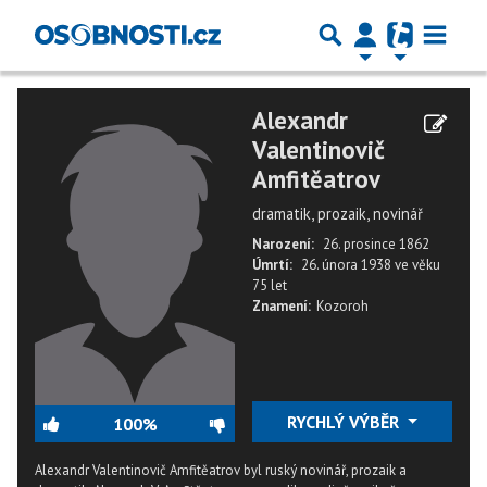
Alexandr
Valentinovič
Amfitěatrov
dramatik, prozaik, novinář
Narození:
26. prosince 1862
Úmrtí:
26. února 1938
ve věku
75 let
Znamení:
Kozoroh
RYCHLÝ VÝBĚR
100%
Alexandr Valentinovič Amfitěatrov byl ruský novinář, prozaik a