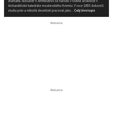
dramatik. Alexandr V. Amfitěatrov se narodil v rodině arcikněze v
Archandělské katedrále moskevského Kremlu. V roce 1885 dokončil
studia práv a několik desetiletí pracoval jako...
Celý životopis