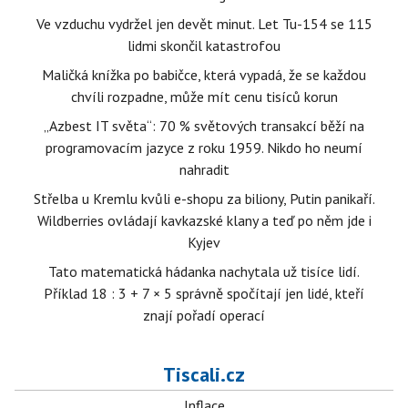
Ve vzduchu vydržel jen devět minut. Let Tu-154 se 115
lidmi skončil katastrofou
Maličká knížka po babičce, která vypadá, že se každou
chvíli rozpadne, může mít cenu tisíců korun
„Azbest IT světa“: 70 % světových transakcí běží na
programovacím jazyce z roku 1959. Nikdo ho neumí
nahradit
Střelba u Kremlu kvůli e-shopu za biliony, Putin panikaří.
Wildberries ovládají kavkazské klany a teď po něm jde i
Kyjev
Tato matematická hádanka nachytala už tisíce lidí.
Příklad 18 : 3 + 7 × 5 správně spočítají jen lidé, kteří
znají pořadí operací
Tiscali.cz
Inflace