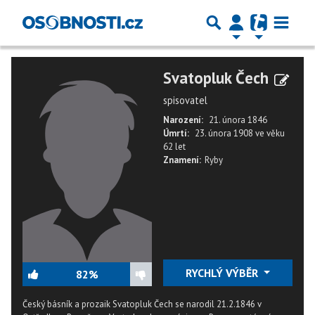
Svatopluk Čech
spisovatel
Narození:
21. února 1846
Úmrtí:
23. února 1908
ve věku
62 let
Znamení:
Ryby
RYCHLÝ VÝBĚR
82%
Český básník a prozaik Svatopluk Čech se narodil 21.2.1846 v