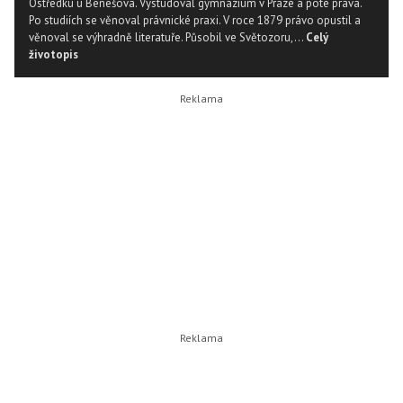
Ostředku u Benešova. Vystudoval gymnázium v Praze a poté práva.
Po studiích se věnoval právnické praxi. V roce 1879 právo opustil a
věnoval se výhradně literatuře. Působil ve Světozoru,...
Celý
životopis