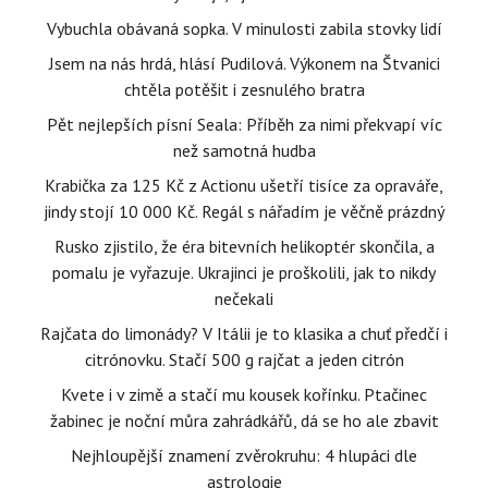
Vybuchla obávaná sopka. V minulosti zabila stovky lidí
Jsem na nás hrdá, hlásí Pudilová. Výkonem na Štvanici
chtěla potěšit i zesnulého bratra
Pět nejlepších písní Seala: Příběh za nimi překvapí víc
než samotná hudba
Krabička za 125 Kč z Actionu ušetří tisíce za opraváře,
jindy stojí 10 000 Kč. Regál s nářadím je věčně prázdný
Rusko zjistilo, že éra bitevních helikoptér skončila, a
pomalu je vyřazuje. Ukrajinci je proškolili, jak to nikdy
nečekali
Rajčata do limonády? V Itálii je to klasika a chuť předčí i
citrónovku. Stačí 500 g rajčat a jeden citrón
Kvete i v zimě a stačí mu kousek kořínku. Ptačinec
žabinec je noční můra zahrádkářů, dá se ho ale zbavit
Nejhloupější znamení zvěrokruhu: 4 hlupáci dle
astrologie