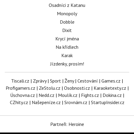
Osadníci z Katanu
Monopoly
Dobble
Dixit
Krycí jména
Na křídlech
Karak
Jízdenky, prosím!
Tiscali.cz
|
Zprávy
|
Sport
|
Ženy
|
Cestování
|
Games.cz
|
Profigamers.cz
|
ZeStolu.cz
|
Osobnosti.cz
|
Karaoketexty.cz
|
Úschovna.cz
|
Nedd.cz
|
Moulík.cz
|
Fights.cz
|
Dokina.cz
|
CZhity.cz
|
Našepeníze.cz
|
Srovnám.cz
|
StartupInsider.cz
Partneři: Heroine