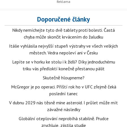
Doporučené články
Nikdy nemíchejte tyto dvě tablety proti bolesti. Častá
chyba může skončit krvácením do žaludku
Itálie vyhlásila nejvyšší stupeň výstrahy ve všech velkých
městech. Vedra nepoleví ani v Česku
Lepíte se v horku ke stolu i k židli? Díky jednoduchému
triku vás předloktí konečně přestanou pálit
Skutečně hloupneme?
McGregor je po operaci. Příští rok ho v UFC zřejmě čeká
poslední tanec
V dubnu 2029 nás těsně mine asteroid. I průlet může mít
závažné následky
Globální oteplování neprobíhá stabilně. Prudce
zrychluje, zjistila studie