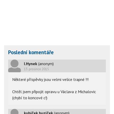
Poslední komentáře
I.Hynek
(anonym)
13. prosince 2015
Některé příspěvky jsou velmi velice trapné !!!
Chtěl jsem připojit opravu u Václava z Michalovic
(chybí to koncové c!)
kubíček buzíček
(anonym)