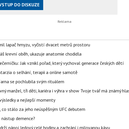
VSTUP DO DISKUZE
nil lapač hmyzu, vyčistí dvacet metrů prostoru
váš krevní oběh, ukazuje anatomie chodidla
černíčku: Jak vznikl pořad, který vychoval generace českých dětí
Katarzia o selhání, terapii a online samotě
Farna se pochlubila svým rituálem
ný manžel, tři děti, kariéra i výhra v show Tvoje tvář má známý hla
– výsledky a nejlepší momenty
il, co stálo za jeho neúspěšným UFC debutem
li nástup demence?
udrží nápoj ledový celé hodiny a zachrání i milovanou kávu