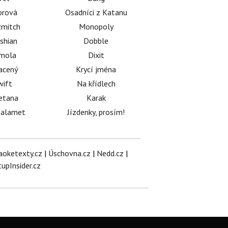
orová
Osadníci z Katanu
mitch
Monopoly
shian
Dobble
émola
Dixit
acený
Krycí jména
wift
Na křídlech
etana
Karak
halamet
Jízdenky, prosím!
aoketexty.cz
|
Úschovna.cz
|
Nedd.cz
|
tupInsider.cz