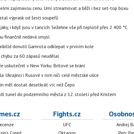
 velmi zajímavou cenu. Umí streamovat a běží i bez set-top boxu
stal výprask od šesti soupeřů
jáky, i když jsou v tancích. Sežehne vše při teplotě přes 2 400 °C
u finančně nedává smysl
lkilld donutil Gamrota odklepat v prvním kole
u chybu za 60 zápasů neudělal
e uskutečnit v New Yorku. Britové se brání
a. Ukrajinci i Rusové s ním ničí celé městské ulice
in měl dostat desetkrát víc než Čepo
edl tunel do podzemního města z 12. století před Kristem
mes.cz
Fights.cz
Osobnos
ecenze
UFC
Andrej B
sin's Creed
Oktagon
Petr Pa