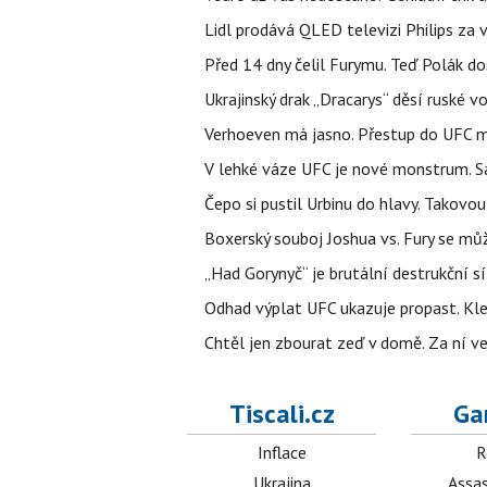
Lidl prodává QLED televizi Philips za
Před 14 dny čelil Furymu. Teď Polák do
Ukrajinský drak „Dracarys“ děsí ruské vo
Verhoeven má jasno. Přestup do UFC m
V lehké váze UFC je nové monstrum. Sa
Čepo si pustil Urbinu do hlavy. Takovo
Boxerský souboj Joshua vs. Fury se můž
„Had Gorynyč“ je brutální destrukční síl
Odhad výplat UFC ukazuje propast. Kle
Chtěl jen zbourat zeď v domě. Za ní v
Tiscali.cz
Ga
Inflace
R
Ukrajina
Assas