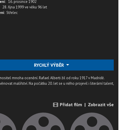
ení:
16. prosince 1902
28. října 1999
ve věku
96 let
ní:
Střelec
RYCHLÝ VÝBĚR
 nositel mnoha ocenění. Rafael Alberti žil od roku 1917 v Madridě.
ovat malířství. Na počátku 20. let se u něho projevil i literární talent,
Přidat film
|
Zobrazit vše