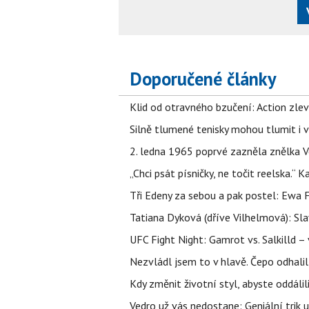
Doporučené články
Klid od otravného bzučení: Action zlev
Silně tlumené tenisky mohou tlumit i 
2. ledna 1965 poprvé zazněla znělka Ve
„Chci psát písničky, ne točit reelska.“ 
Tři Edeny za sebou a pak postel: Ewa 
Tatiana Dyková (dříve Vilhelmová): Slav
UFC Fight Night: Gamrot vs. Salkilld 
Nezvládl jsem to v hlavě. Čepo odhal
Kdy změnit životní styl, abyste oddáli
Vedro už vás nedostane: Geniální trik 