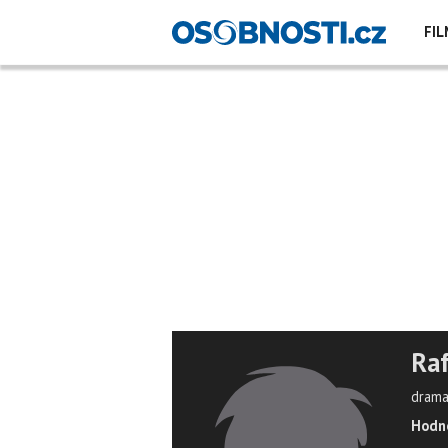
FIL
Raf
drama
Hodno