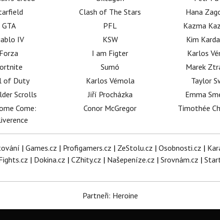
tarfield
Clash of The Stars
Hana Zag
GTA
PFL
Kazma Kaz
iablo IV
KSW
Kim Karda
Forza
I am Figter
Karlos V
ortnite
Sumó
Marek Ztr
l of Duty
Karlos Vémola
Taylor S
lder Scrolls
Jiří Procházka
Emma Sm
dome Come:
Conor McGregor
Timothée C
iverence
tování
|
Games.cz
|
Profigamers.cz
|
ZeStolu.cz
|
Osobnosti.cz
|
Kar
Fights.cz
|
Dokina.cz
|
CZhity.cz
|
Našepeníze.cz
|
Srovnám.cz
|
Star
Partneři: Heroine