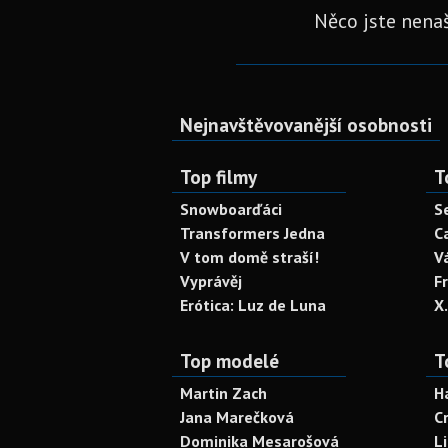
Něco jste nenaš
Nejnavštěvovanější osobnosti
Top filmy
T
Snowboarďáci
S
Transformers Jedna
C
V tom domě straší!
V
Vyprávěj
F
Erótica: Luz de Luna
X
Top modelé
T
Martin Zach
H
Jana Marečková
C
Dominika Mesarošová
L