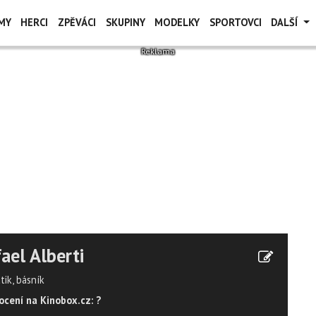
MY
HERCI
ZPĚVÁCI
SKUPINY
MODELKY
SPORTOVCI
DALŠÍ
ael Alberti
tik, básník
cení na Kinobox.cz: ?