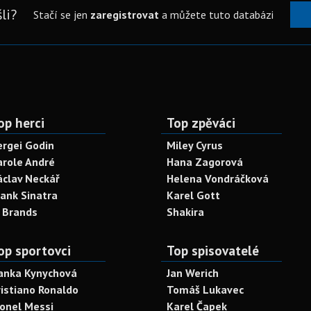
li?
Stačí se jen
zaregistrovat
a můžete tuto databázi
op herci
Top zpěváci
ergei Godin
Miley Cyrus
arole André
Hana Zagorová
áclav Neckář
Helena Vondráčková
rank Sinatra
Karel Gott
. Brands
Shakira
op sportovci
Top spisovatelé
anka Kynychová
Jan Werich
ristiano Ronaldo
Tomáš Lukavec
ionel Messi
Karel Čapek