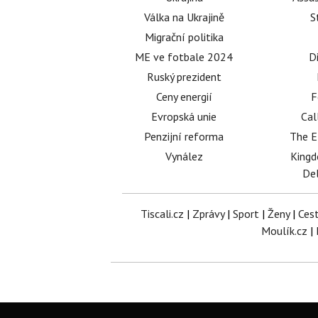
Válka na Ukrajině
S
Migrační politika
ME ve fotbale 2024
D
Ruský prezident
Ceny energií
F
Evropská unie
Cal
Penzijní reforma
The E
Vynález
King
Del
Tiscali.cz
|
Zprávy
|
Sport
|
Ženy
|
Ces
Moulík.cz
|