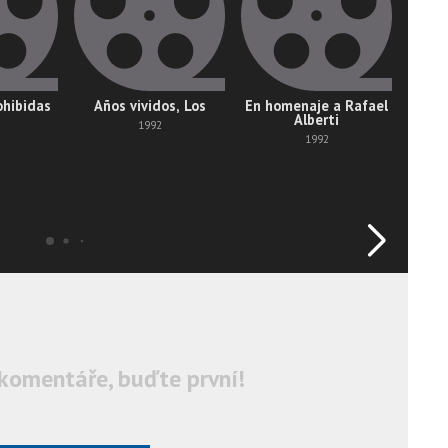
ohibidas
Años vividos, Los
En homenaje a Rafael
Ar
Alberti
1992
1992
komentáře, buďte první!