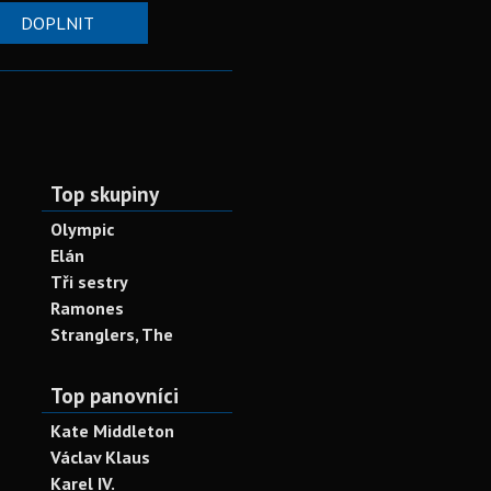
DOPLNIT
Top skupiny
Olympic
Elán
Tři sestry
Ramones
Stranglers, The
Top panovníci
Kate Middleton
Václav Klaus
Karel IV.