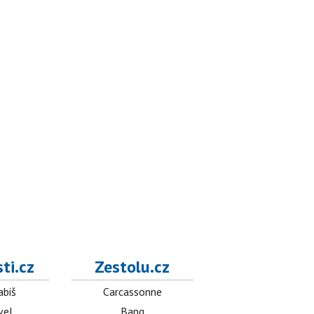
ti.cz
Zestolu.cz
abiš
Carcassonne
vel
Bang