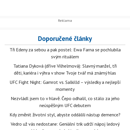
Doporučené články
Tři Edeny za sebou a pak postel: Ewa Farna se pochlubila
svým rituálem
Tatiana Dyková (dříve Vilhelmová): Slavný manžel, tři
děti, kariéra i výhra v show Tvoje tvář má známý hlas
UFC Fight Night: Gamrot vs. Salkilld – výsledky a nejlepší
momenty
Nezvládl jsem to v hlavě. Čepo odhalil, co stálo za jeho
neúspěšným UFC debutem
Kdy změnit životní styl, abyste oddálili nástup demence?
Vedro už vás nedostane: Geniální trik udrží nápoj ledový