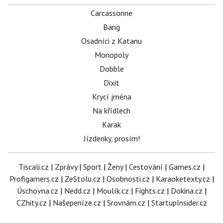
Carcassonne
Bang
Osadníci z Katanu
Monopoly
Dobble
Dixit
Krycí jména
Na křídlech
Karak
Jízdenky, prosím!
Tiscali.cz
|
Zprávy
|
Sport
|
Ženy
|
Cestování
|
Games.cz
|
Profigamers.cz
|
ZeStolu.cz
|
Osobnosti.cz
|
Karaoketexty.cz
|
Úschovna.cz
|
Nedd.cz
|
Moulík.cz
|
Fights.cz
|
Dokina.cz
|
CZhity.cz
|
Našepeníze.cz
|
Srovnám.cz
|
StartupInsider.cz