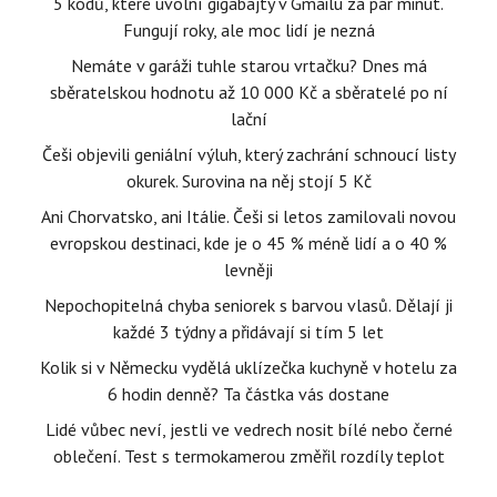
5 kódů, které uvolní gigabajty v Gmailu za pár minut.
Fungují roky, ale moc lidí je nezná
Nemáte v garáži tuhle starou vrtačku? Dnes má
sběratelskou hodnotu až 10 000 Kč a sběratelé po ní
lační
Češi objevili geniální výluh, který zachrání schnoucí listy
okurek. Surovina na něj stojí 5 Kč
Ani Chorvatsko, ani Itálie. Češi si letos zamilovali novou
evropskou destinaci, kde je o 45 % méně lidí a o 40 %
levněji
Nepochopitelná chyba seniorek s barvou vlasů. Dělají ji
každé 3 týdny a přidávají si tím 5 let
Kolik si v Německu vydělá uklízečka kuchyně v hotelu za
6 hodin denně? Ta částka vás dostane
Lidé vůbec neví, jestli ve vedrech nosit bílé nebo černé
oblečení. Test s termokamerou změřil rozdíly teplot