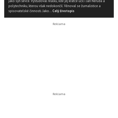
jako syn ševce. Vystudoval reálku, kde jej krátce učil i Jan Neruda a
polytechniku, kterou však nedokončil. Věnoval se žurnalistice a
spisovatelské činnosti. Jako...
Celý životopis