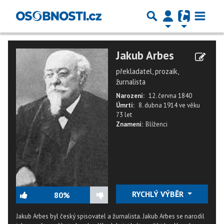
Jakub Arbes
překladatel, prozaik,
žurnalista
Narození:
12. června 1840
Úmrtí:
8. dubna 1914
ve věku
73 let
Znamení:
Blíženci
RYCHLÝ VÝBĚR
80%
Jakub Arbes byl český spisovatel a žurnalista. Jakub Arbes se narodil