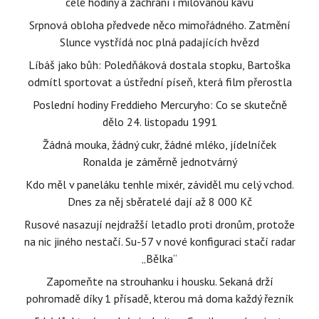
celé hodiny a zachrání i milovanou kávu
Srpnová obloha předvede něco mimořádného. Zatmění
Slunce vystřídá noc plná padajících hvězd
Líbáš jako bůh: Poledňáková dostala stopku, Bartoška
odmítl sportovat a ústřední píseň, která film přerostla
Poslední hodiny Freddieho Mercuryho: Co se skutečně
dělo 24. listopadu 1991
Žádná mouka, žádný cukr, žádné mléko, jídelníček
Ronalda je záměrně jednotvárný
Kdo měl v paneláku tenhle mixér, záviděl mu celý vchod.
Dnes za něj sběratelé dají až 8 000 Kč
Rusové nasazují nejdražší letadlo proti dronům, protože
na nic jiného nestačí. Su-57 v nové konfiguraci stačí radar
„Bělka“
Zapomeňte na strouhanku i housku. Sekaná drží
pohromadě díky 1 přísadě, kterou má doma každý řezník