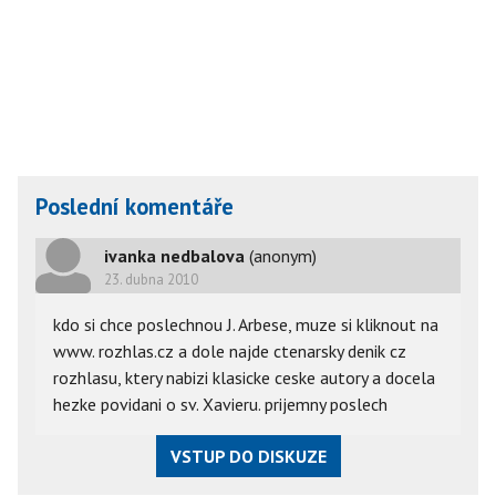
Poslední komentáře
ivanka nedbalova
(anonym)
23. dubna 2010
kdo si chce poslechnou J. Arbese, muze si kliknout na
www. rozhlas.cz a dole najde ctenarsky denik cz
rozhlasu, ktery nabizi klasicke ceske autory a docela
hezke povidani o sv. Xavieru. prijemny poslech
VSTUP DO DISKUZE